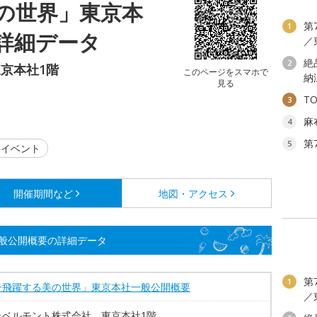
の世界」東京本
第
1
詳細データ
／
絶
2
京本社1階
このページをスマホで
納
見る
T
3
麻
4
第
5
イベント
開催期間など
地図・アクセス
般公開概要の詳細データ
第
1
子飛躍する美の世界」東京本社一般公開概要
／
ラベルモント株式会社 東京本社1階