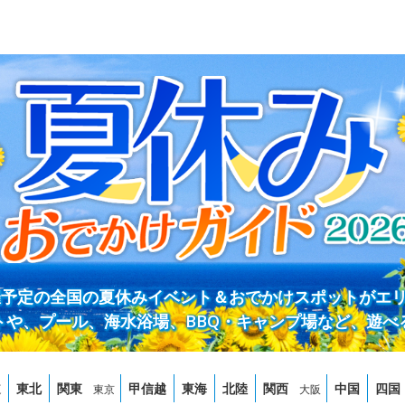
開催予定の全国の夏休みイベント＆おでかけスポットがエ
トや、プール、海水浴場、BBQ・キャンプ場など、遊べ
道
東北
関東
甲信越
東海
北陸
関西
中国
四国
東京
大阪