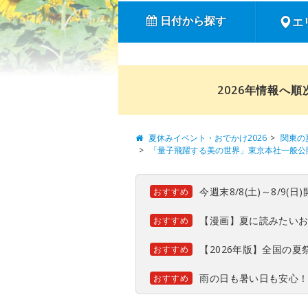
日付から探す
エ
2026年情報へ
夏休みイベント・おでかけ2026
関東の
「量子飛躍する美の世界」東京本社一般公
今週末8/8(土)～8/9
おすすめ
【漫画】夏に読みたい
おすすめ
【2026年版】全国の
おすすめ
雨の日も暑い日も安心
おすすめ