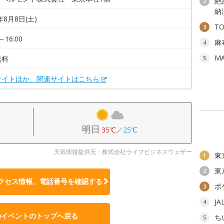
絶
2
納
年8月8日(土)
T
3
～16:00
麻
4
M
無料
5
サイトほか、関連サイトはこちら
明日
35℃
／
25℃
天気情報提供元：株式会社ライフビジネスウェザー
東
1
東
2
クセス情報、電話番号を確認する
ポ
3
J
4
のイベントのトップへ戻る
ち
5