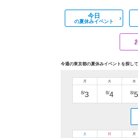
今日
の
夏休みイベント
今週の東京都の夏休みイベントを探し
月
火
水
8/
8/
8/
3
4
5
土
日
月