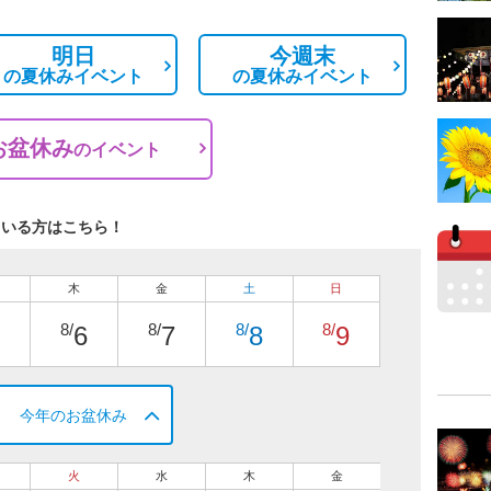
明日
今週末
の
夏休みイベント
の
夏休みイベント
お盆休み
の
イベント
ている方はこちら！
木
金
土
日
8/
8/
8/
8/
6
7
8
9
今年のお盆休み
火
水
木
金