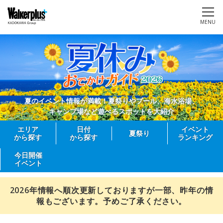
MENU
夏のイベント情報が満載！夏祭りやプール、海水浴場、
キャンプ場など遊べるスポットを大紹介
エリア
日付
イベント
夏祭り
から探す
から探す
ランキング
今日開催
イベント
2026年情報へ順次更新しておりますが一部、昨年の情
報もございます。予めご了承ください。