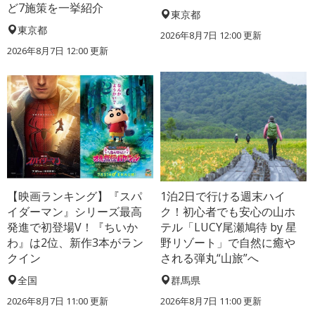
ど7施策を一挙紹介
東京都
東京都
2026年8月7日 12:00
更新
2026年8月7日 12:00
更新
【映画ランキング】『スパ
1泊2日で行ける週末ハイ
イダーマン』シリーズ最高
ク！初心者でも安心の山ホ
発進で初登場V！『ちいか
テル「LUCY尾瀬鳩待 by 星
わ』は2位、新作3本がラン
野リゾート」で自然に癒や
クイン
される弾丸“山旅”へ
全国
群馬県
2026年8月7日 11:00
更新
2026年8月7日 11:00
更新