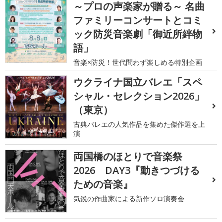
～プロの声楽家が贈る～ 名曲
ファミリーコンサートとコミ
ック防災音楽劇「御近所絆物
語」
音楽×防災！世代問わず楽しめる特別企画
ウクライナ国立バレエ「スペ
シャル・セレクション2026」
（東京）
古典バレエの人気作品を集めた傑作選を上
演
両国橋のほとりで音楽祭
2026 DAY3『動きつづける
ための音楽』
気鋭の作曲家による新作ソロ演奏会