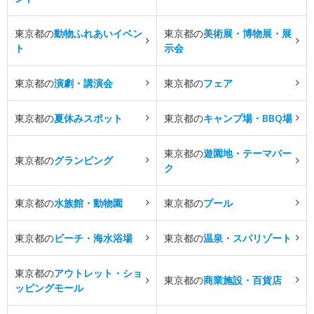
東京都の
動物ふれあいイベン
東京都の
美術展・博物展・展
ト
示会
東京都の
演劇・講演会
東京都の
フェア
東京都の
夏休みスポット
東京都の
キャンプ場・BBQ場
東京都の
遊園地・テーマパー
東京都の
グランピング
ク
東京都の
水族館・動物園
東京都の
プール
東京都の
ビーチ・海水浴場
東京都の
温泉・スパリゾート
東京都の
アウトレット・ショ
東京都の
商業施設・百貨店
ッピングモール