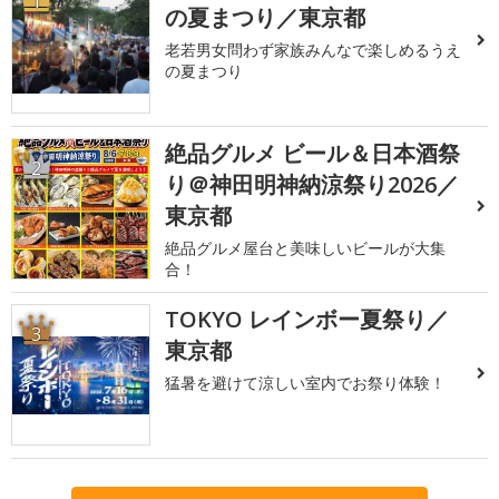
1
の夏まつり／東京都
老若男女問わず家族みんなで楽しめるうえ
の夏まつり
絶品グルメ ビール＆日本酒祭
2
り＠神田明神納涼祭り2026／
東京都
絶品グルメ屋台と美味しいビールが大集
合！
TOKYO レインボー夏祭り／
3
東京都
猛暑を避けて涼しい室内でお祭り体験！