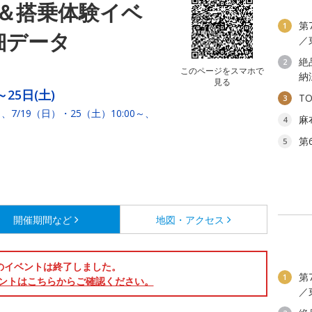
＆搭乗体験イベ
第
1
細データ
／
絶
2
このページをスマホで
納
見る
～25日(土)
T
3
～、7/19（日）・25（土）10:00～、
麻
4
第
5
開催期間など
地図・アクセス
のイベントは終了しました。
第
1
ントはこちらからご確認ください。
／