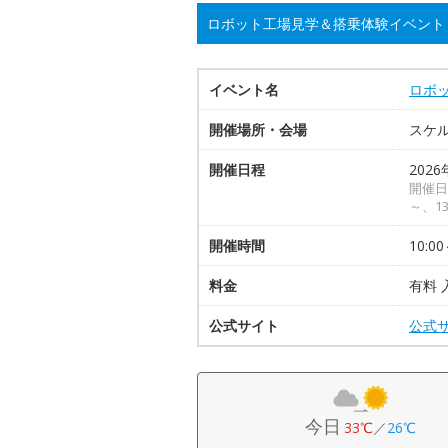
ロボット工場見学＆搭乗体験イベント
イベント名
ロボ
開催場所・会場
スケ
開催日程
2026
開催日時
～、13
開催時間
10:00
料金
有料 
公式サイト
公式
今日
33℃
／
26℃