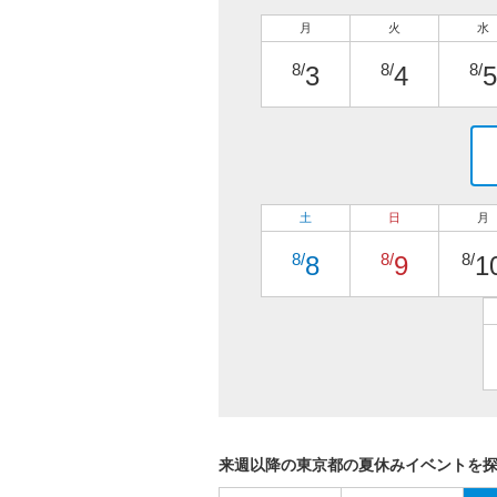
月
火
水
8/
8/
8/
3
4
5
土
日
月
8/
8/
8/
8
9
1
来週以降の東京都の夏休みイベントを