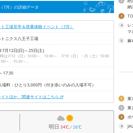
絶
2
納
（7月）の詳細データ
T
3
レ
4
ット工場見学＆搭乗体験イベント（7月）
マ
ルトニクス八王子工場
麻
5
年7月12日(日)～25日(土)
は7/12（日）10:00～、13:00～、7/19（日）・25（土）10:00
:00～、15:30～。
～17:30
入場料：ひとり3,000円（付き添いのみの入場不可）
サイトほか、関連サイトはこちら
東
1
東
2
ポ
3
明日
J
4
34℃
／
26℃