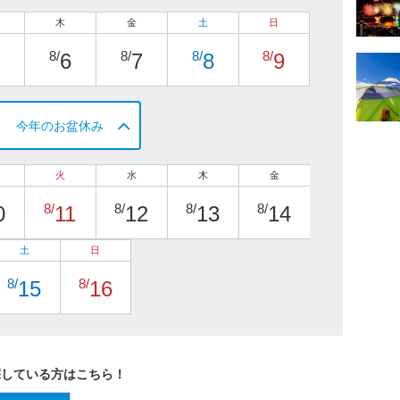
木
金
土
日
8/
8/
8/
8/
6
7
8
9
今年のお盆休み
火
水
木
金
8/
8/
8/
8/
0
11
12
13
14
土
日
8/
8/
15
16
探している方はこちら！