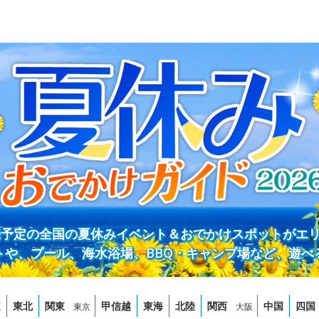
開催予定の全国の夏休みイベント＆おでかけスポットがエ
トや、プール、海水浴場、BBQ・キャンプ場など、遊べ
道
東北
関東
甲信越
東海
北陸
関西
中国
四国
東京
大阪