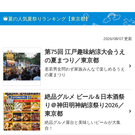
夏の人気夏祭りランキング【東京都】
2026/08/07 更新
第75回 江戸趣味納涼大会うえ
1
の夏まつり／東京都
老若男女問わず家族みんなで楽しめるうえ
の夏まつり
絶品グルメ ビール＆日本酒祭
2
り＠神田明神納涼祭り2026／
東京都
絶品グルメ屋台と美味しいビールが大集
合！