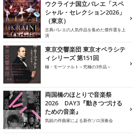
ウクライナ国立バレエ「スペ
シャル・セレクション2026」
（東京）
古典バレエの人気作品を集めた傑作選を上
演
東京交響楽団 東京オペラシテ
ィシリーズ 第151回
極・モーツァルト～究極の3作品～
両国橋のほとりで音楽祭
2026 DAY3『動きつづける
ための音楽』
気鋭の作曲家による新作ソロ演奏会