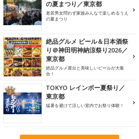
の夏まつり／東京都
老若男女問わず家族みんなで楽しめるうえ
の夏まつり
絶品グルメ ビール＆日本酒祭
2
り＠神田明神納涼祭り2026／
東京都
絶品グルメ屋台と美味しいビールが大集
合！
TOKYO レインボー夏祭り／
3
東京都
猛暑を避けて涼しい室内でお祭り体験！