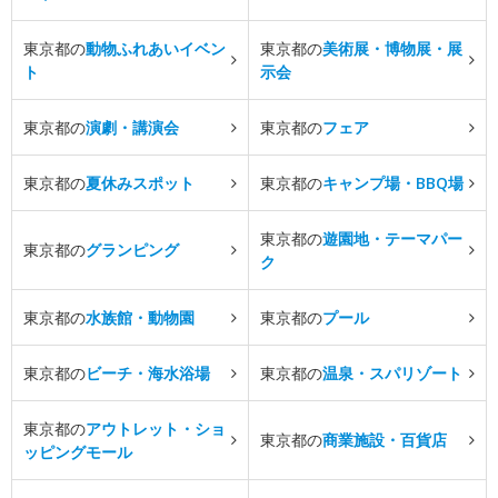
東京都の
動物ふれあいイベン
東京都の
美術展・博物展・展
ト
示会
東京都の
演劇・講演会
東京都の
フェア
東京都の
夏休みスポット
東京都の
キャンプ場・BBQ場
東京都の
遊園地・テーマパー
東京都の
グランピング
ク
東京都の
水族館・動物園
東京都の
プール
東京都の
ビーチ・海水浴場
東京都の
温泉・スパリゾート
東京都の
アウトレット・ショ
東京都の
商業施設・百貨店
ッピングモール