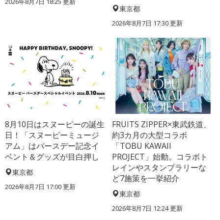
2026年8月7日 18:25
更新
東京都
2026年8月7日 17:30
更新
8月10日はスヌーピーの誕生
FRUITS ZIPPER×東武鉄道、
日！「スヌーピーミュージ
約3カ月の大型コラボ
アム」はバースデー記念イ
「TOBU KAWAII
ベント＆グッズが目白押し
PROJECT」始動。コラボト
レインやスタンプラリーな
東京都
ど7施策を一挙紹介
2026年8月7日 17:00
更新
東京都
2026年8月7日 12:24
更新