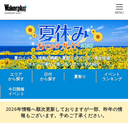
MENU
夏のイベント情報が満載！夏祭りやプール、海水浴場、
キャンプ場など遊べるスポットを大紹介
エリア
日付
イベント
夏祭り
から探す
から探す
ランキング
今日開催
イベント
2026年情報へ順次更新しておりますが一部、昨年の情
報もございます。予めご了承ください。