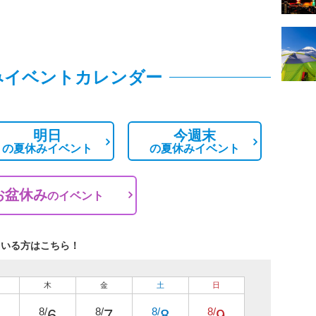
みイベントカレンダー
明日
今週末
の
夏休みイベント
の
夏休みイベント
お盆休み
の
イベント
ている方はこちら！
木
金
土
日
8/
8/
8/
8/
6
7
8
9