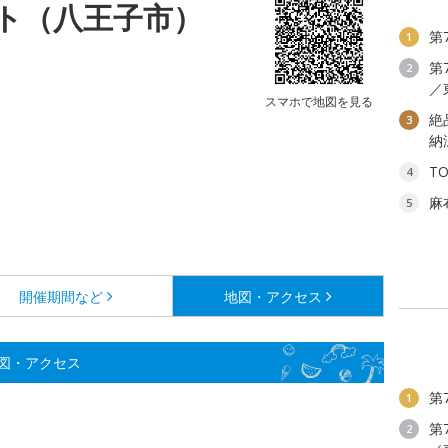
ト（八王子市）
第
1
第
2
／
スマホで地図を見る
絶
3
納
T
4
麻
5
開催期間など
地図・アクセス
図・アクセス
第
1
第
2