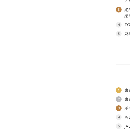
／
絶
3
納
T
4
麻
5
東
1
東
2
ポ
3
ち
4
J
5