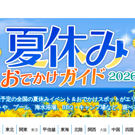
開催予定の全国の夏休みイベント＆おでかけスポットがエ
トや、プール、海水浴場、BBQ・キャンプ場など、遊べ
道
東北
関東
甲信越
東海
北陸
関西
中国
四国
東京
大阪