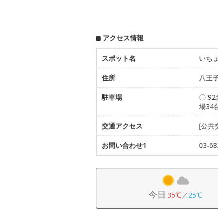
アクセス情報
スポット名
いち
住所
八王子
駐車場
〇 9
場34
交通アクセス
[公共
お問い合わせ1
03-
今日
35℃
／
25℃