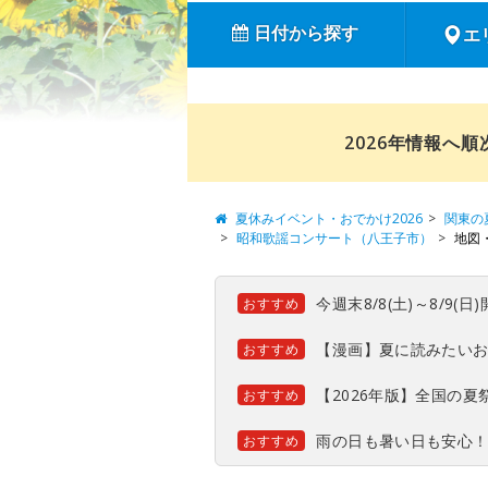
日付から探す
エ
2026年情報へ
夏休みイベント・おでかけ2026
関東の
昭和歌謡コンサート（八王子市）
地図
今週末8/8(土)～8/9
おすすめ
【漫画】夏に読みたい
おすすめ
【2026年版】全国の
おすすめ
雨の日も暑い日も安心
おすすめ