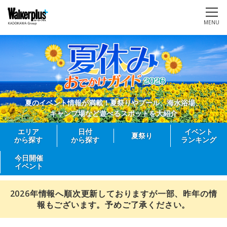
MENU
夏のイベント情報が満載！夏祭りやプール、海水浴場、
キャンプ場など遊べるスポットを大紹介
エリア
日付
イベント
夏祭り
から探す
から探す
ランキング
今日開催
イベント
2026年情報へ順次更新しておりますが一部、昨年の情
報もございます。予めご了承ください。