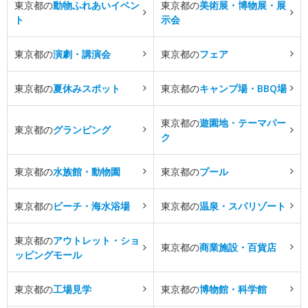
東京都の
動物ふれあいイベン
東京都の
美術展・博物展・展
ト
示会
東京都の
演劇・講演会
東京都の
フェア
東京都の
夏休みスポット
東京都の
キャンプ場・BBQ場
東京都の
遊園地・テーマパー
東京都の
グランピング
ク
東京都の
水族館・動物園
東京都の
プール
東京都の
ビーチ・海水浴場
東京都の
温泉・スパリゾート
東京都の
アウトレット・ショ
東京都の
商業施設・百貨店
ッピングモール
東京都の
工場見学
東京都の
博物館・科学館