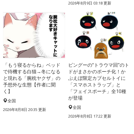
2026年8月9日 03:18
更新
「もう寝るからね」ベッド
ピングーの“トラウマ回”のト
で待機する白猫→冬になる
ドがまさかのポーチ化！か
と現れる「腕枕ヤクザ」の
ぷえぼ限定カプセルトイに
予想外な生態【作者に聞
「スマホストラップ」と
く】
「フェイスポーチ」全10種
が登場
全国
全国
2026年8月8日 20:35
更新
2026年8月8日 17:22
更新