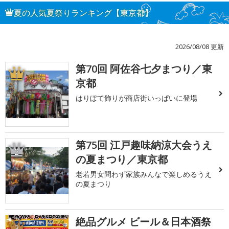
夏の人気夏祭りランキング【東京都】
2026/08/08 更新
第70回 阿佐谷七夕まつり／東
1
京都
はりぼて飾りが商店街いっぱいに登場
第75回 江戸趣味納涼大会うえ
2
の夏まつり／東京都
老若男女問わず家族みんなで楽しめるうえ
の夏まつり
絶品グルメ ビール＆日本酒祭
3