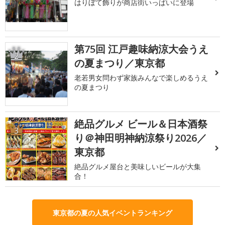
はりぼて飾りが商店街いっぱいに登場
第75回 江戸趣味納涼大会うえ
2
の夏まつり／東京都
老若男女問わず家族みんなで楽しめるうえ
の夏まつり
絶品グルメ ビール＆日本酒祭
3
り＠神田明神納涼祭り2026／
東京都
絶品グルメ屋台と美味しいビールが大集
合！
東京都の夏の人気イベントランキング