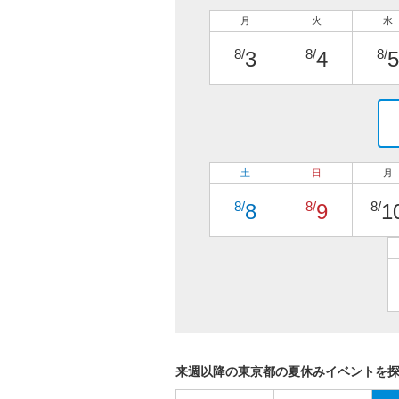
月
火
水
8/
8/
8/
3
4
5
土
日
月
8/
8/
8/
8
9
1
来週以降の東京都の夏休みイベントを