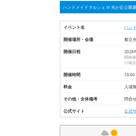
ハンドメイドマルシェ in 光が丘公園
イベント名
ハンド
開催場所・会場
都立
開催日程
2026
開催確
の場合
開催時間
10:00
料金
入場
その他・全体備考
問合
公式サイト
公式