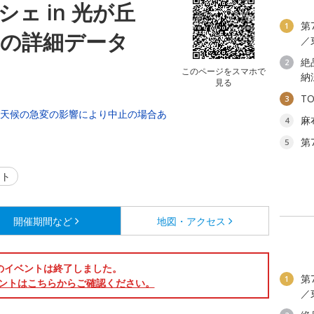
ェ in 光が丘
第
1
6の詳細データ
／
絶
2
このページをスマホで
納
見る
T
3
（天候の急変の影響により中止の場合あ
麻
4
第
5
ント
開催期間など
地図・アクセス
のイベントは終了しました。
第
1
ントはこちらからご確認ください。
／