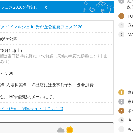
絶
2
納
夏フェス2026の詳細データ
T
3
麻
4
メイドマルシェ in 光が丘公園夏フェス2026
M
5
光が丘公園
年8月1日(土)
認は当日朝7時以降にHPで確認（天候の急変の影響により中止
あり）
～19:30
無料 入場料無料 ※出店には要事前予約・要参加費
東
1
せは、HP内記載のメールにて。
東
2
サイトほか、関連サイトはこちら
ポ
3
J
4
ち
5