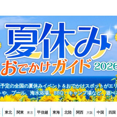
開催予定の全国の夏休みイベント＆おでかけスポットがエ
トや、プール、海水浴場、BBQ・キャンプ場など、遊べ
道
東北
関東
甲信越
東海
北陸
関西
中国
四国
東京
大阪