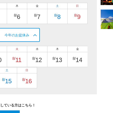
木
金
土
日
8/
8/
8/
8/
6
7
8
9
今年のお盆休み
火
水
木
金
8/
8/
8/
8/
0
11
12
13
14
土
日
8/
8/
15
16
探している方はこちら！