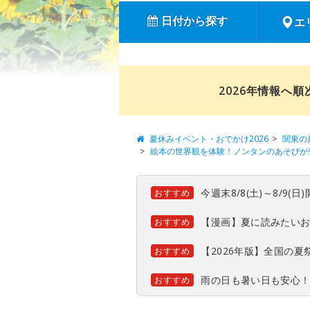
日付から探す
エ
2026年情報へ
夏休みイベント・おでかけ2026
関東の
絵本の世界観を体験！ノンタンのあそびが
今週末8/8(土)～8/9
おすすめ
【漫画】夏に読みたい
おすすめ
【2026年版】全国の
おすすめ
雨の日も暑い日も安心
おすすめ