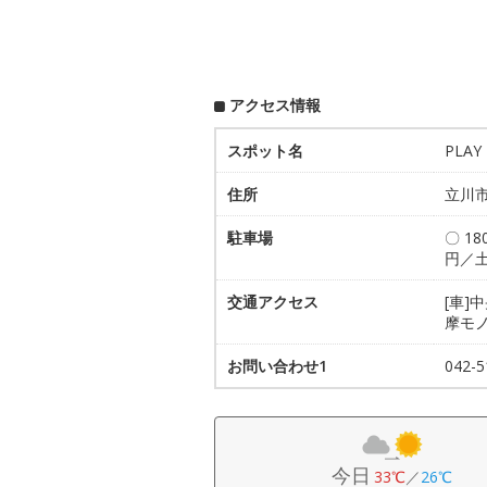
アクセス情報
スポット名
PLAY
住所
立川市緑
駐車場
〇 1
円／土
交通アクセス
[車]
摩モ
お問い合わせ1
042-5
今日
33℃
／
26℃