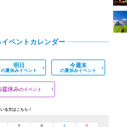
みイベントカレンダー
明日
今週末
の
夏休みイベント
の
夏休みイベント
お盆休み
の
イベント
ている方はこちら！
木
金
土
日