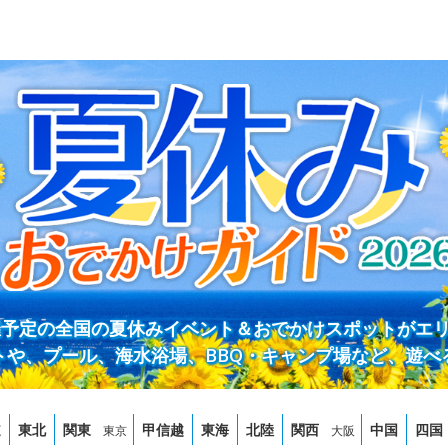
開催予定の全国の夏休みイベント＆おでかけスポットがエ
トや、プール、海水浴場、BBQ・キャンプ場など、遊べ
道
東北
関東
甲信越
東海
北陸
関西
中国
四国
東京
大阪