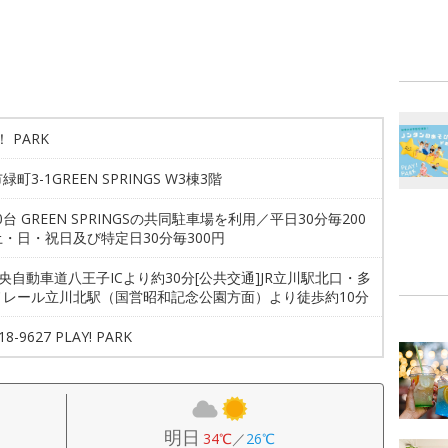
！ PARK
町3-1GREEN SPRINGS W3棟3階
80台 GREEN SPRINGSの共同駐車場を利用／平日30分毎200
・日・祝日及び特定日30分毎300円
中央自動車道八王子ICより約30分[公共交通]JR立川駅北口・多
ノレール立川北駅（国営昭和記念公園方面）より徒歩約10分
18-9627 PLAY! PARK
明日
34℃
／
26℃