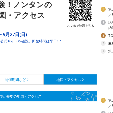
験！ノンタンの
第
1
図・アクセス
／
絶
2
スマホで地図を見る
納
～9月27日(日)
T
3
公式サイトを確認。開館時間は平日17
麻
4
第
5
開催期間など
地図・アクセス
びが登場の地図・アクセス
第
1
／