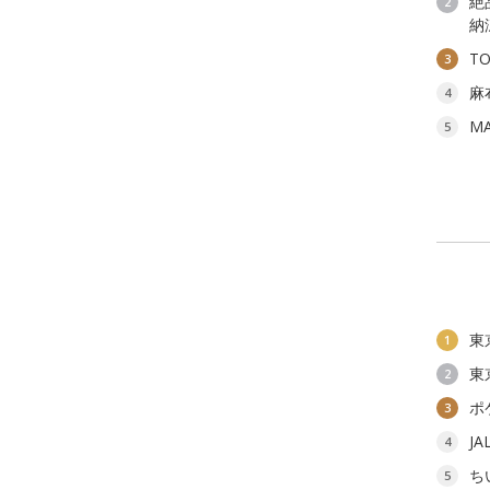
絶
2
納
T
3
麻
4
M
5
東
1
東
2
ポ
3
J
4
ち
5