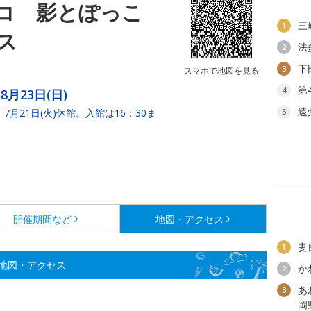
コ 影とぽっこ
三
1
ス
法
2
下
3
スマホで地図を見る
第
4
8月23日(日)
遠
7月21日(火)休館。入館は16：30ま
5
開催期間など
地図・アクセス
妻
1
地図・アクセス
か
2
あ
3
岡