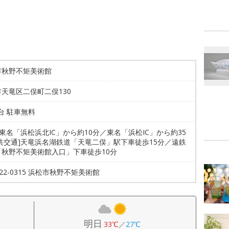
市秋野不矩美術館
天竜区二俣町二俣130
0台 駐車無料
新東名「浜松浜北IC」から約10分／東名「浜松IC」から約35
共交通]天竜浜名湖鉄道「天竜二俣」駅下車徒歩15分／遠鉄
「秋野不矩美術館入口」下車徒歩10分
-922-0315 浜松市秋野不矩美術館
明日
33℃
／
27℃