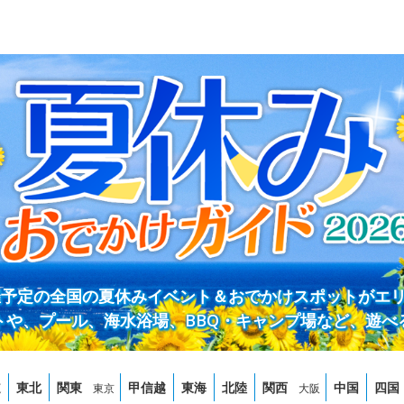
開催予定の全国の夏休みイベント＆おでかけスポットがエ
トや、プール、海水浴場、BBQ・キャンプ場など、遊べ
道
東北
関東
甲信越
東海
北陸
関西
中国
四国
東京
大阪