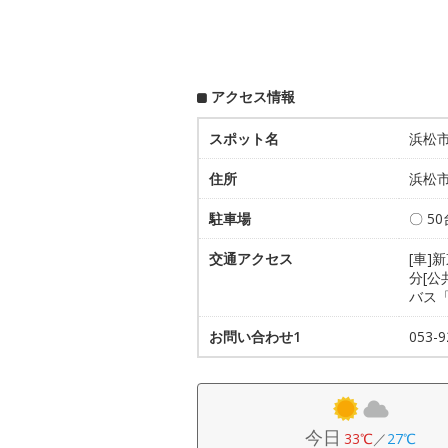
アクセス情報
スポット名
浜松
住所
浜松市
駐車場
〇 5
交通アクセス
[車]
分[公
バス
お問い合わせ1
053
今日
33℃
／
27℃