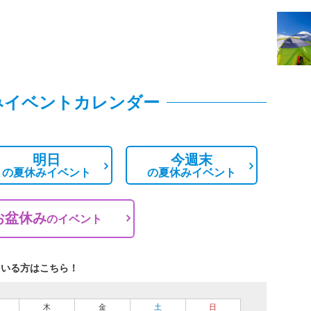
みイベントカレンダー
明日
今週末
の
夏休みイベント
の
夏休みイベント
お盆休み
の
イベント
ている方はこちら！
木
金
土
日