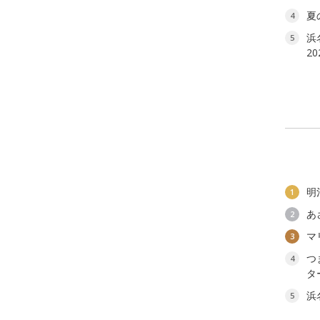
夏
4
浜
5
2
明
1
あ
2
マ
3
つ
4
タ
浜
5