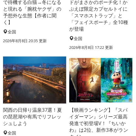
で待機する白猫→冬になる
ドがまさかのポーチ化！か
と現れる「腕枕ヤクザ」の
ぷえぼ限定カプセルトイに
予想外な生態【作者に聞
「スマホストラップ」と
く】
「フェイスポーチ」全10種
が登場
全国
全国
2026年8月8日 20:35
更新
2026年8月8日 17:22
更新
関西の日帰り温泉37選！夏
【映画ランキング】『スパ
の琵琶湖や有馬でリフレッ
イダーマン』シリーズ最高
シュしよう
発進で初登場V！『ちいか
わ』は2位、新作3本がラン
全国