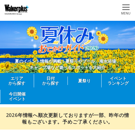
MENU
夏のイベント情報が満載！夏祭りやプール、海水浴場、
キャンプ場など遊べるスポットを大紹介
エリア
日付
イベント
夏祭り
から探す
から探す
ランキング
今日開催
イベント
2026年情報へ順次更新しておりますが一部、昨年の情
報もございます。予めご了承ください。