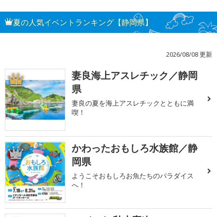
夏の人気イベントランキング【静岡県】
2026/08/08 更新
妻良海上アスレチック／静岡
1
県
妻良の夏を海上アスレチックとともに満
喫！
かわったおもしろ水族館／静
2
岡県
ようこそおもしろお魚たちのパラダイス
へ！