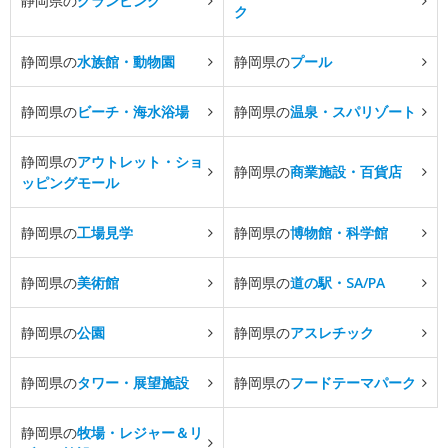
静岡県の
グランピング
ク
静岡県の
水族館・動物園
静岡県の
プール
静岡県の
ビーチ・海水浴場
静岡県の
温泉・スパリゾート
静岡県の
アウトレット・ショ
静岡県の
商業施設・百貨店
ッピングモール
静岡県の
工場見学
静岡県の
博物館・科学館
静岡県の
美術館
静岡県の
道の駅・SA/PA
静岡県の
公園
静岡県の
アスレチック
静岡県の
タワー・展望施設
静岡県の
フードテーマパーク
静岡県の
牧場・レジャー＆リ