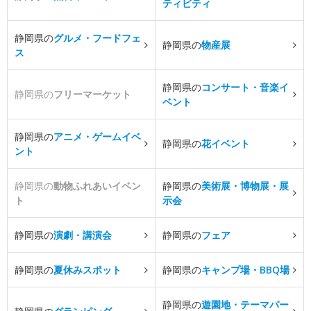
ティビティ
静岡県の
グルメ・フードフェ
静岡県の
物産展
ス
静岡県の
コンサート・音楽イ
静岡県の
フリーマーケット
ベント
静岡県の
アニメ・ゲームイベ
静岡県の
花イベント
ント
静岡県の
動物ふれあいイベン
静岡県の
美術展・博物展・展
ト
示会
静岡県の
演劇・講演会
静岡県の
フェア
静岡県の
夏休みスポット
静岡県の
キャンプ場・BBQ場
静岡県の
遊園地・テーマパー