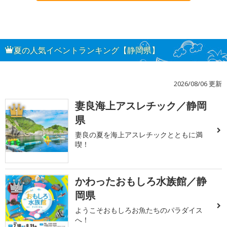
夏の人気イベントランキング【静岡県】
2026/08/06 更新
妻良海上アスレチック／静岡
1
県
妻良の夏を海上アスレチックとともに満
喫！
かわったおもしろ水族館／静
2
岡県
ようこそおもしろお魚たちのパラダイス
へ！