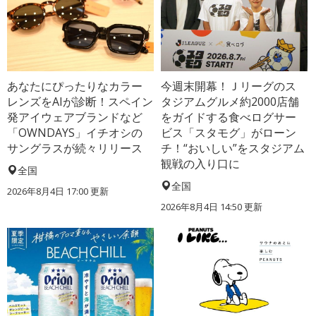
あなたにぴったりなカラー
今週末開幕！Ｊリーグのス
レンズをAIが診断！スペイン
タジアムグルメ約2000店舗
発アイウェアブランドなど
をガイドする食べログサー
「OWNDAYS」イチオシの
ビス「スタモグ」がローン
サングラスが続々リリース
チ！“おいしい”をスタジアム
観戦の入り口に
全国
全国
2026年8月4日 17:00
更新
2026年8月4日 14:50
更新