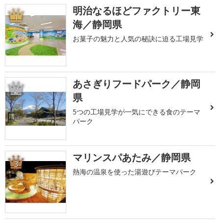
明治なるほどファクトリー東
1
海／静岡県
お菓子の魅力と人気の秘訣に迫る工場見学
あさぎりフードパーク／静岡
2
県
5つの工場見学が一気にできる食のテーマ
パーク
マリンスパあたみ／静岡県
3
熱海の温泉を使った湯遊びテーマパーク