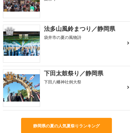
法多山風鈴まつり／静岡県
2
袋井市の夏の風物詩
下田太鼓祭り／静岡県
3
下田八幡神社例大祭
静岡県の夏の人気夏祭りランキング