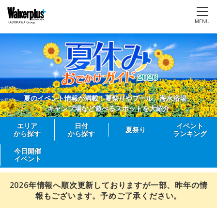
MENU
夏のイベント情報が満載！夏祭りやプール、海水浴場、
キャンプ場など遊べるスポットを大紹介
エリア
日付
イベント
夏祭り
から探す
から探す
ランキング
今日開催
イベント
2026年情報へ順次更新しておりますが一部、昨年の情
報もございます。予めご了承ください。