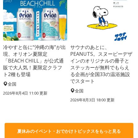
冷やすと缶に“沖縄の海”が出
サウナのあとに、
現、オリオン夏限定
PEANUTS。スヌーピーデザ
「BEACH CHILL」が公式通
インのオリジナルの冊子と
販で大人気！夏限定クラフ
ステッカーが無料でもらえ
ト2種も登場
る企画が全国33の温浴施設
でスタート
全国
全国
2026年8月4日 11:00
更新
2026年8月3日 18:00
更新
夏休みのイベント・おでかけトピックスをもっと見る