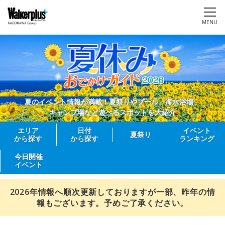
MENU
夏のイベント情報が満載！夏祭りやプール、海水浴場、
キャンプ場など遊べるスポットを大紹介
エリア
日付
イベント
夏祭り
から探す
から探す
ランキング
今日開催
イベント
2026年情報へ順次更新しておりますが一部、昨年の情
報もございます。予めご了承ください。