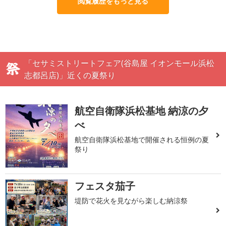
閲覧履歴をもっと見る
「セサミストリートフェア(谷島屋 イオンモール浜松
志都呂店)」近くの夏祭り
航空自衛隊浜松基地 納涼の夕
べ
航空自衛隊浜松基地で開催される恒例の夏
祭り
フェスタ茄子
堤防で花火を見ながら楽しむ納涼祭