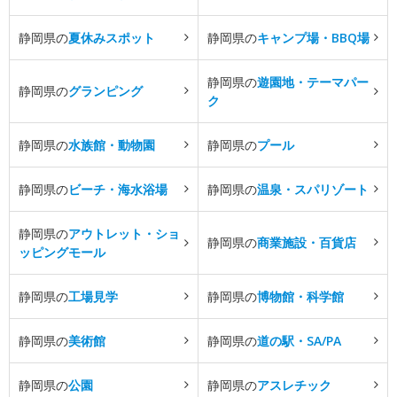
静岡県の
夏休みスポット
静岡県の
キャンプ場・BBQ場
静岡県の
遊園地・テーマパー
静岡県の
グランピング
ク
静岡県の
水族館・動物園
静岡県の
プール
静岡県の
ビーチ・海水浴場
静岡県の
温泉・スパリゾート
静岡県の
アウトレット・ショ
静岡県の
商業施設・百貨店
ッピングモール
静岡県の
工場見学
静岡県の
博物館・科学館
静岡県の
美術館
静岡県の
道の駅・SA/PA
静岡県の
公園
静岡県の
アスレチック