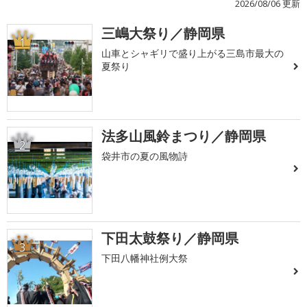
2026/08/06 更新
三嶋大祭り／静岡県
1
山車とシャギリで盛り上がる三島市最大の
夏祭り
法多山風鈴まつり／静岡県
2
袋井市の夏の風物詩
下田太鼓祭り／静岡県
3
下田八幡神社例大祭