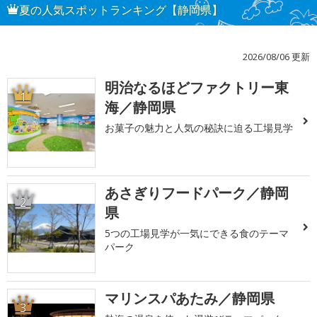
夏の人気スポットランキング【静岡県】
2026/08/06 更新
明治なるほどファクトリー東
1
海／静岡県
お菓子の魅力と人気の秘訣に迫る工場見学
あさぎりフードパーク／静岡
2
県
5つの工場見学が一気にできる食のテーマ
パーク
マリンスパあたみ／静岡県
3