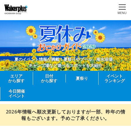
MENU
夏のイベント情報が満載！夏祭りやプール、海水浴場、
キャンプ場など遊べるスポットを大紹介
エリア
日付
イベント
夏祭り
から探す
から探す
ランキング
今日開催
イベント
2026年情報へ順次更新しておりますが一部、昨年の情
報もございます。予めご了承ください。