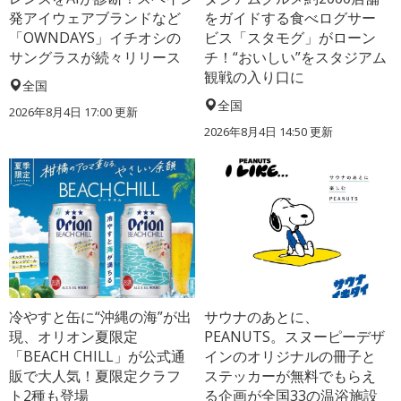
発アイウェアブランドなど
をガイドする食べログサー
「OWNDAYS」イチオシの
ビス「スタモグ」がローン
サングラスが続々リリース
チ！“おいしい”をスタジアム
観戦の入り口に
全国
全国
2026年8月4日 17:00
更新
2026年8月4日 14:50
更新
冷やすと缶に“沖縄の海”が出
サウナのあとに、
現、オリオン夏限定
PEANUTS。スヌーピーデザ
「BEACH CHILL」が公式通
インのオリジナルの冊子と
販で大人気！夏限定クラフ
ステッカーが無料でもらえ
ト2種も登場
る企画が全国33の温浴施設