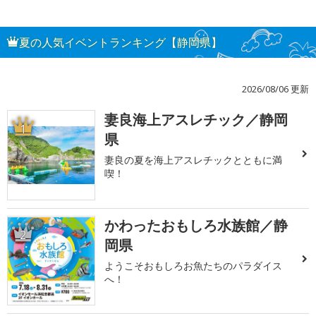
夏の人気イベントランキング【静岡県】
2026/08/06 更新
妻良海上アスレチック／静岡
1
県
妻良の夏を海上アスレチックとともに満
喫！
かわったおもしろ水族館／静
2
岡県
ようこそおもしろお魚たちのパラダイス
へ！