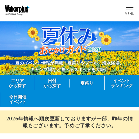
MENU
夏のイベント情報が満載！夏祭りやプール、海水浴場、
キャンプ場など遊べるスポットを大紹介
エリア
日付
イベント
夏祭り
から探す
から探す
ランキング
今日開催
イベント
2026年情報へ順次更新しておりますが一部、昨年の情
報もございます。予めご了承ください。