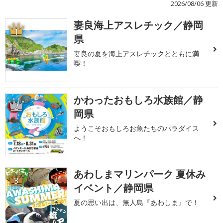
2026/08/06 更新
妻良海上アスレチック／静岡
1
県
妻良の夏を海上アスレチックとともに満
喫！
かわったおもしろ水族館／静
2
岡県
ようこそおもしろお魚たちのパラダイス
へ！
あわしまマリンパーク 夏休み
3
イベント／静岡県
夏の思い出は、無人島『あわしま』で！