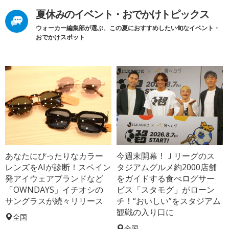
夏休みのイベント・おでかけトピックス
ウォーカー編集部が選ぶ、この夏におすすめしたい旬なイベント・
おでかけスポット
あなたにぴったりなカラー
今週末開幕！Ｊリーグのス
レンズをAIが診断！スペイン
タジアムグルメ約2000店舗
発アイウェアブランドなど
をガイドする食べログサー
「OWNDAYS」イチオシの
ビス「スタモグ」がローン
サングラスが続々リリース
チ！“おいしい”をスタジアム
観戦の入り口に
全国
全国