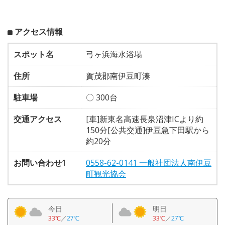
アクセス情報
スポット名
弓ヶ浜海水浴場
住所
賀茂郡南伊豆町湊
駐車場
〇 300台
交通アクセス
[車]新東名高速長泉沼津ICより約
150分[公共交通]伊豆急下田駅から
約20分
お問い合わせ1
0558-62-0141 一般社団法人南伊豆
町観光協会
今日
明日
33℃
／
27℃
33℃
／
27℃