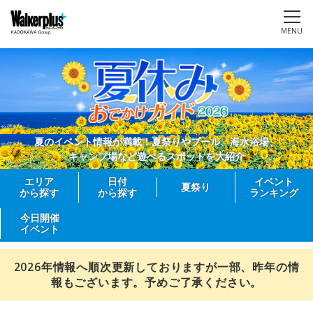
MENU
夏のイベント情報が満載！夏祭りやプール、海水浴場、
キャンプ場など遊べるスポットを大紹介
エリア
日付
イベント
夏祭り
から探す
から探す
ランキング
今日開催
イベント
2026年情報へ順次更新しておりますが一部、昨年の情
報もございます。予めご了承ください。