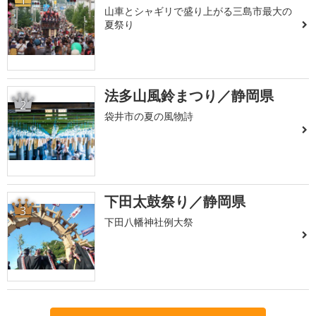
1
山車とシャギリで盛り上がる三島市最大の
夏祭り
法多山風鈴まつり／静岡県
2
袋井市の夏の風物詩
下田太鼓祭り／静岡県
3
下田八幡神社例大祭