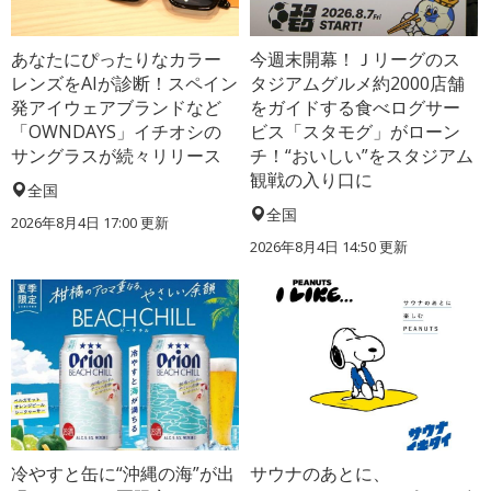
あなたにぴったりなカラー
今週末開幕！Ｊリーグのス
レンズをAIが診断！スペイン
タジアムグルメ約2000店舗
発アイウェアブランドなど
をガイドする食べログサー
「OWNDAYS」イチオシの
ビス「スタモグ」がローン
サングラスが続々リリース
チ！“おいしい”をスタジアム
観戦の入り口に
全国
全国
2026年8月4日 17:00
更新
2026年8月4日 14:50
更新
冷やすと缶に“沖縄の海”が出
サウナのあとに、