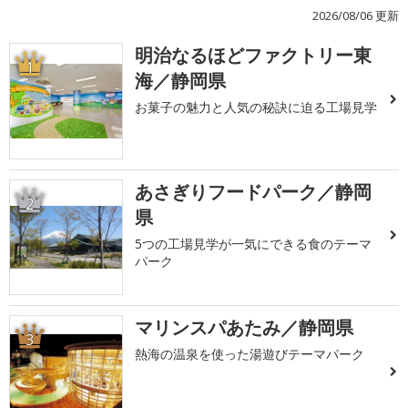
2026/08/06 更新
明治なるほどファクトリー東
1
海／静岡県
お菓子の魅力と人気の秘訣に迫る工場見学
あさぎりフードパーク／静岡
2
県
5つの工場見学が一気にできる食のテーマ
パーク
マリンスパあたみ／静岡県
3
熱海の温泉を使った湯遊びテーマパーク