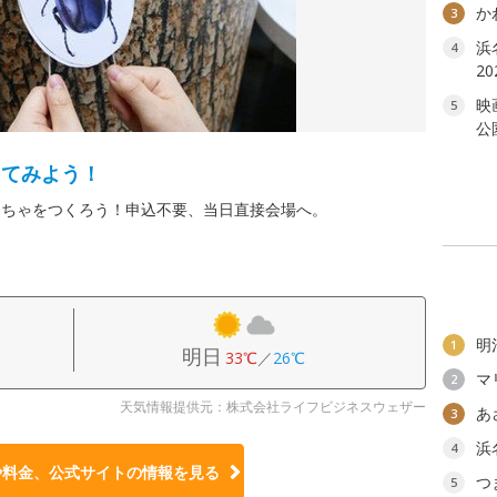
か
3
浜
4
2
映
5
公
ってみよう！
もちゃをつくろう！申込不要、当日直接会場へ。
明
1
明日
33℃
／
26℃
マ
2
天気情報提供元：株式会社ライフビジネスウェザー
あ
3
浜
4
や料金、公式サイトの
情報を見る
つ
5