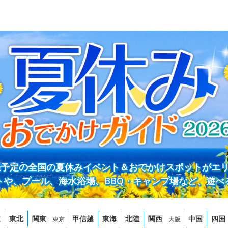
開催予定の全国の夏休みイベント＆おでかけスポットがエ
トや、プール、海水浴場、BBQ・キャンプ場など、遊べ
道
東北
関東
甲信越
東海
北陸
関西
中国
四国
東京
大阪