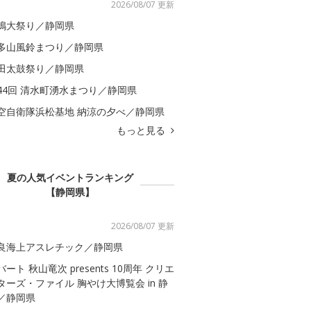
2026/08/07 更新
嶋大祭り／静岡県
多山風鈴まつり／静岡県
田太鼓祭り／静岡県
44回 清水町湧水まつり／静岡県
空自衛隊浜松基地 納涼の夕べ／静岡県
もっと見る
夏の人気イベントランキング
【静岡県】
2026/08/07 更新
良海上アスレチック／静岡県
バート 秋山竜次 presents 10周年 クリエ
ターズ・ファイル 胸やけ大博覧会 in 静
／静岡県