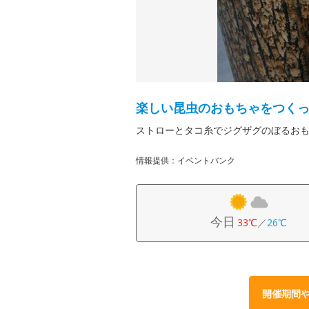
楽しい昆虫のおもちゃをつく
ストローとタコ糸でジグザグのぼるお
情報提供：イベントバンク
今日
33℃
／
26℃
開催期間