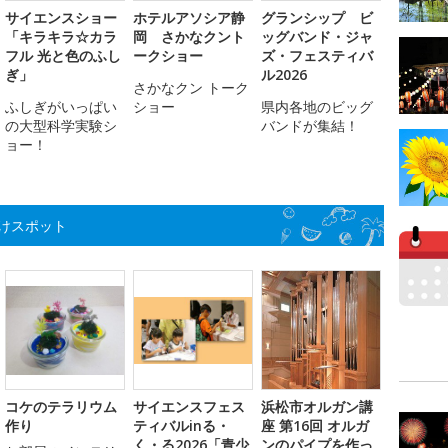
サイエンスショー
ホテルアソシア静
グランシップ ビ
「キラキラ☆カラ
岡 さかなクント
ッグバンド・ジャ
フル 光と色のふし
ークショー
ズ・フェスティバ
ぎ」
ル2026
さかなクン トーク
ふしぎがいっぱい
ショー
県内各地のビッグ
の大型科学実験シ
バンドが集結！
ョー！
けスポット
コケのテラリウム
サイエンスフェス
浜松市オルガン講
作り
ティバルinる・
座 第16回 オルガ
く・る2026「青少
ンのパイプを作っ