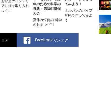
お部屋のインテリ
年のための科学の
てみよう！
アに緑を取り入れ
祭典」第30回静岡
よう！
オルガンのパイプ
大会
を紙で作ってみよ
夏休み恒例の“科学
う
のおまつり”！
でシェア
Facebookでシェア