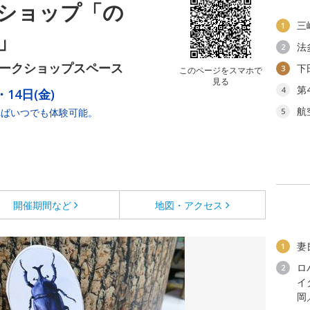
ショップ「の
三
1
」
法
2
ワークショップスペース
下
3
このページをスマホで
見る
第
4
・14日(金)
航
あればいつでも体験可能。
5
開催期間など
地図・アクセス
妻
1
ロ
2
イ
岡