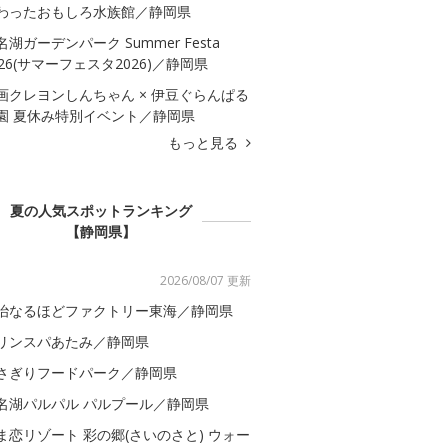
わったおもしろ水族館／静岡県
名湖ガーデンパーク Summer Festa
026(サマーフェスタ2026)／静岡県
画クレヨンしんちゃん × 伊豆ぐらんぱる
園 夏休み特別イベント／静岡県
もっと見る
夏の人気スポットランキング
【静岡県】
2026/08/07 更新
治なるほどファクトリー東海／静岡県
リンスパあたみ／静岡県
さぎりフードパーク／静岡県
名湖パルパル パルプール／静岡県
ま恋リゾート 彩の郷(さいのさと) ウォー