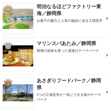
明治なるほどファクトリー東
1
海／静岡県
お菓子の魅力と人気の秘訣に迫る工場見学
マリンスパあたみ／静岡県
2
熱海の温泉を使った湯遊びテーマパーク
あさぎりフードパーク／静岡
3
県
5つの工場見学が一気にできる食のテーマ
パーク