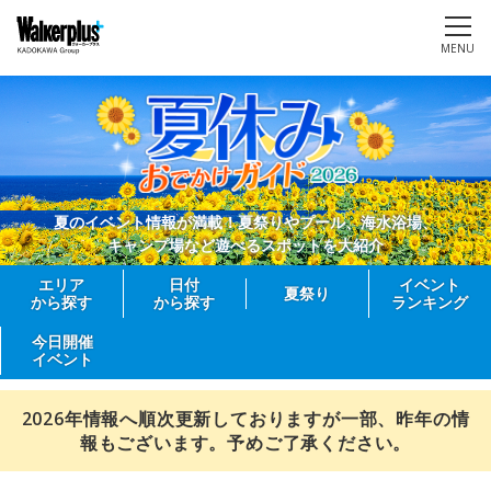
MENU
夏のイベント情報が満載！夏祭りやプール、海水浴場、
キャンプ場など遊べるスポットを大紹介
エリア
日付
イベント
夏祭り
から探す
から探す
ランキング
今日開催
イベント
2026年情報へ順次更新しておりますが一部、昨年の情
報もございます。予めご了承ください。