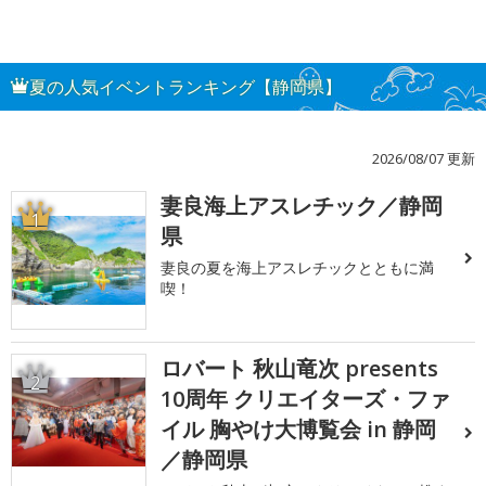
夏の人気イベントランキング【静岡県】
2026/08/07 更新
妻良海上アスレチック／静岡
1
県
妻良の夏を海上アスレチックとともに満
喫！
ロバート 秋山竜次 presents
2
10周年 クリエイターズ・ファ
イル 胸やけ大博覧会 in 静岡
／静岡県