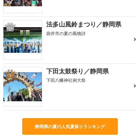
法多山風鈴まつり／静岡県
2
袋井市の夏の風物詩
下田太鼓祭り／静岡県
3
下田八幡神社例大祭
静岡県の夏の人気夏祭りランキング