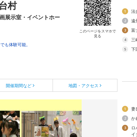
台村
法
1
企画展示室・イベントホー
遠
2
富
3
このページをスマホで
見る
三
4
いつでも体験可能。
下
5
開催期間など
地図・アクセス
妻
1
か
2
ロ
3
イ