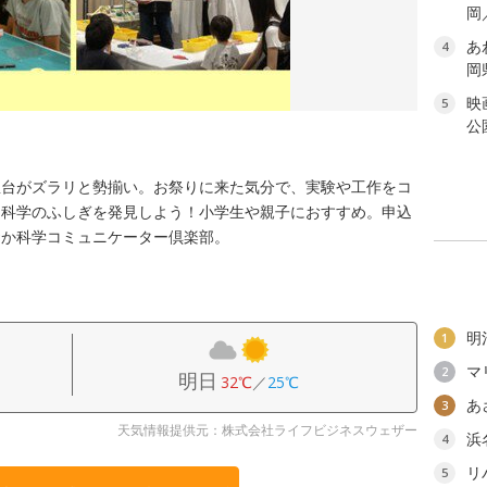
岡
あ
4
岡
映
5
公
！
屋台がズラリと勢揃い。お祭りに来た気分で、実験や工作をコ
、科学のふしぎを発見しよう！小学生や親子におすすめ。申込
おか科学コミュニケーター倶楽部。
明
1
マ
2
明日
32℃
／
25℃
あ
3
天気情報提供元：株式会社ライフビジネスウェザー
浜
4
リ
5