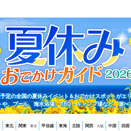
開催予定の全国の夏休みイベント＆おでかけスポットがエ
トや、プール、海水浴場、BBQ・キャンプ場など、遊べ
道
東北
関東
甲信越
東海
北陸
関西
中国
四国
東京
大阪