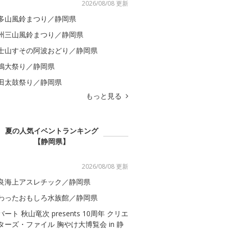
2026/08/08 更新
多山風鈴まつり／静岡県
州三山風鈴まつり／静岡県
士山すその阿波おどり／静岡県
嶋大祭り／静岡県
田太鼓祭り／静岡県
もっと見る
夏の人気イベントランキング
【静岡県】
2026/08/08 更新
良海上アスレチック／静岡県
わったおもしろ水族館／静岡県
バート 秋山竜次 presents 10周年 クリエ
ターズ・ファイル 胸やけ大博覧会 in 静