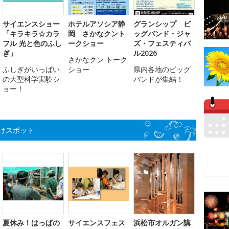
サイエンスショー
ホテルアソシア静
グランシップ ビ
「キラキラ☆カラ
岡 さかなクント
ッグバンド・ジャ
フル 光と色のふし
ークショー
ズ・フェスティバ
ぎ」
ル2026
さかなクン トーク
ふしぎがいっぱい
ショー
県内各地のビッグ
の大型科学実験シ
バンドが集結！
ョー！
けスポット
夏休み！はっぱの
サイエンスフェス
浜松市オルガン講