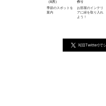
（8月）
作り
季節のスポットを
お部屋のインテリ
案内
アに緑を取り入れ
よう！
X(旧Twitter)