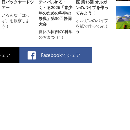
日バックヤードツ
ティバルinる・
座 第16回 オルガ
アー
く・る2026「青少
ンのパイプを作っ
年のための科学の
てみよう！
いろんな「はっ
祭典」第30回静岡
ぱ」を観察しよ
オルガンのパイプ
大会
う！
を紙で作ってみよ
夏休み恒例の“科学
う
のおまつり”！
でシェア
Facebookでシェア