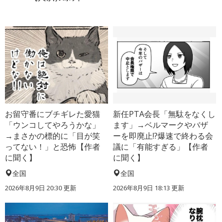
お留守番にブチギレた愛猫
新任PTA会長「無駄をなくし
「ウンコしてやろうかな」
ます」→ベルマークやバザ
→まさかの標的に「目が笑
ーを即廃止!?爆速で終わる会
ってない！」と恐怖【作者
議に「有能すぎる」【作者
に聞く】
に聞く】
全国
全国
2026年8月9日 20:30
更新
2026年8月9日 18:13
更新