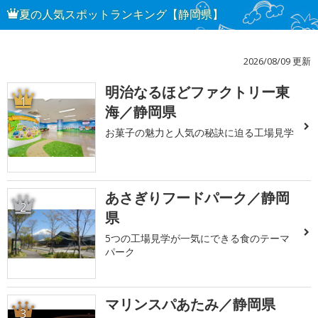
夏の人気スポットランキング【静岡県】
2026/08/09 更新
明治なるほどファクトリー東
1
海／静岡県
お菓子の魅力と人気の秘訣に迫る工場見学
あさぎりフードパーク／静岡
2
県
5つの工場見学が一気にできる食のテーマ
パーク
マリンスパあたみ／静岡県
3