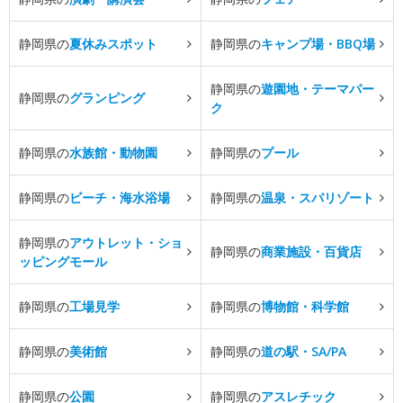
静岡県の
夏休みスポット
静岡県の
キャンプ場・BBQ場
静岡県の
遊園地・テーマパー
静岡県の
グランピング
ク
静岡県の
水族館・動物園
静岡県の
プール
静岡県の
ビーチ・海水浴場
静岡県の
温泉・スパリゾート
静岡県の
アウトレット・ショ
静岡県の
商業施設・百貨店
ッピングモール
静岡県の
工場見学
静岡県の
博物館・科学館
静岡県の
美術館
静岡県の
道の駅・SA/PA
静岡県の
公園
静岡県の
アスレチック