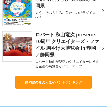
2
岡県
ようこそおもしろお魚たちのパラダイス
へ！
ロバート 秋山竜次 presents
3
10周年 クリエイターズ・ファ
イル 胸やけ大博覧会 in 静岡
／静岡県
ロバート秋山が架空のクリエイターに扮す
る企画の展覧会がパワーアップ
静岡県の夏の人気イベントランキング