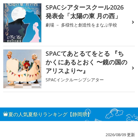
SPACシアタースクール2026
発表会「太陽の東 月の西」
劇場 － 多様性と創造性をまなぶ学校
SPACてあとるてをとる 『ち
かくにあるとおく 〜鏡の国の
アリスより〜』
SPACインクルーシブシアター
夏の人気夏祭りランキング【静岡県】
2026/08/09 更新