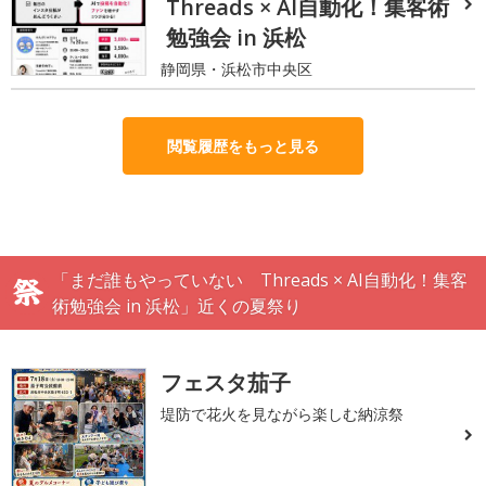
Threads × AI自動化！集客術
勉強会 in 浜松
静岡県・浜松市中央区
閲覧履歴をもっと見る
「まだ誰もやっていない Threads × AI自動化！集客
術勉強会 in 浜松」近くの夏祭り
フェスタ茄子
堤防で花火を見ながら楽しむ納涼祭