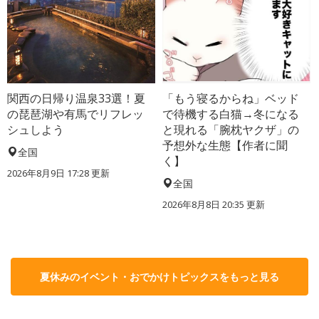
関西の日帰り温泉33選！夏
「もう寝るからね」ベッド
の琵琶湖や有馬でリフレッ
で待機する白猫→冬になる
シュしよう
と現れる「腕枕ヤクザ」の
予想外な生態【作者に聞
全国
く】
2026年8月9日 17:28
更新
全国
2026年8月8日 20:35
更新
夏休みのイベント・おでかけトピックスをもっと見る