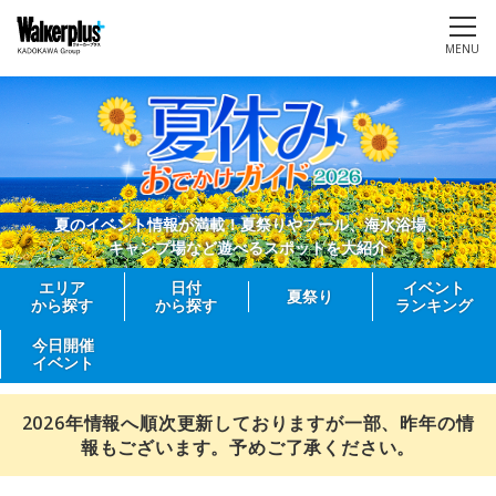
MENU
夏のイベント情報が満載！夏祭りやプール、海水浴場、
キャンプ場など遊べるスポットを大紹介
エリア
日付
イベント
夏祭り
から探す
から探す
ランキング
今日開催
イベント
2026年情報へ順次更新しておりますが一部、昨年の情
報もございます。予めご了承ください。