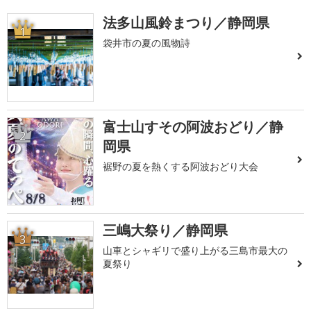
法多山風鈴まつり／静岡県
1
袋井市の夏の風物詩
富士山すその阿波おどり／静
2
岡県
裾野の夏を熱くする阿波おどり大会
三嶋大祭り／静岡県
3
山車とシャギリで盛り上がる三島市最大の
夏祭り