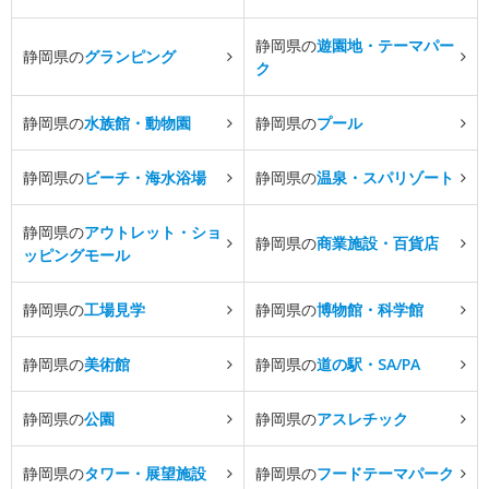
静岡県の
遊園地・テーマパー
静岡県の
グランピング
ク
静岡県の
水族館・動物園
静岡県の
プール
静岡県の
ビーチ・海水浴場
静岡県の
温泉・スパリゾート
静岡県の
アウトレット・ショ
静岡県の
商業施設・百貨店
ッピングモール
静岡県の
工場見学
静岡県の
博物館・科学館
静岡県の
美術館
静岡県の
道の駅・SA/PA
静岡県の
公園
静岡県の
アスレチック
静岡県の
タワー・展望施設
静岡県の
フードテーマパーク