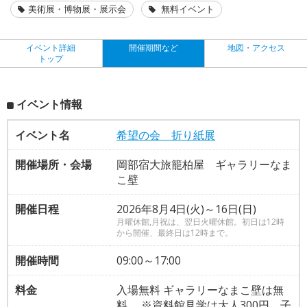
美術展・博物展・展示会
無料イベント
イベント詳細
開催期間など
地図・アクセス
トップ
イベント情報
イベント名
希望の会 折り紙展
開催場所・会場
岡部宿大旅籠柏屋 ギャラリーなま
こ壁
開催日程
2026年8月4日(火)～16日(日)
月曜休館,月祝は、翌日火曜休館。初日は12時
から開催、最終日は12時まで。
開催時間
09:00～17:00
料金
入場無料 ギャラリーなまこ壁は無
料 ※資料館見学は大人300円、子