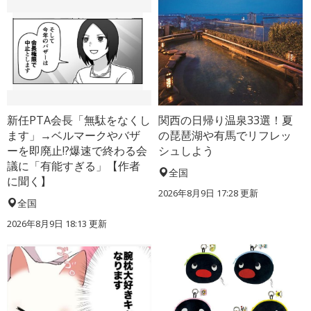
新任PTA会長「無駄をなくし
関西の日帰り温泉33選！夏
ます」→ベルマークやバザ
の琵琶湖や有馬でリフレッ
ーを即廃止!?爆速で終わる会
シュしよう
議に「有能すぎる」【作者
全国
に聞く】
2026年8月9日 17:28
更新
全国
2026年8月9日 18:13
更新