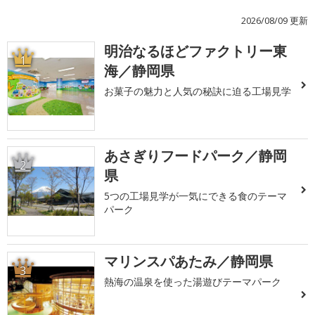
2026/08/09 更新
明治なるほどファクトリー東
1
海／静岡県
お菓子の魅力と人気の秘訣に迫る工場見学
あさぎりフードパーク／静岡
2
県
5つの工場見学が一気にできる食のテーマ
パーク
マリンスパあたみ／静岡県
3
熱海の温泉を使った湯遊びテーマパーク