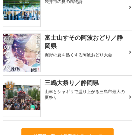
袋井市の夏の風物詩
富士山すその阿波おどり／静
2
岡県
裾野の夏を熱くする阿波おどり大会
三嶋大祭り／静岡県
3
山車とシャギリで盛り上がる三島市最大の
夏祭り