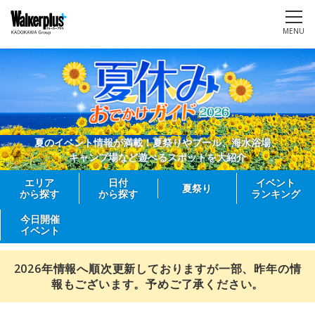
MENU
夏のイベント情報が満載！夏祭りやプール、海水浴場、
キャンプ場など遊べるスポットを大紹介
エリア
日付
イベント
夏祭り
から探す
から探す
ランキング
今日開催
イベント
2026年情報へ順次更新しておりますが一部、昨年の情
報もございます。予めご了承ください。