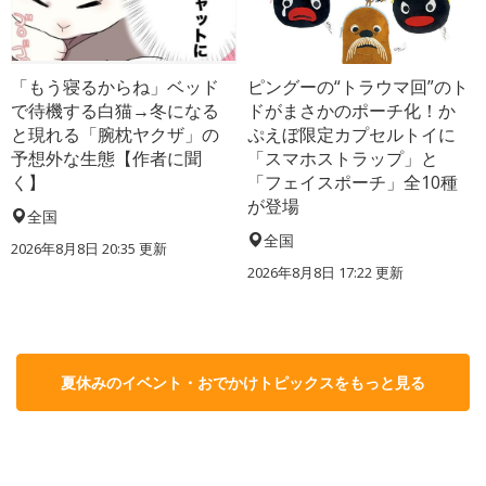
「もう寝るからね」ベッド
ピングーの“トラウマ回”のト
で待機する白猫→冬になる
ドがまさかのポーチ化！か
と現れる「腕枕ヤクザ」の
ぷえぼ限定カプセルトイに
予想外な生態【作者に聞
「スマホストラップ」と
く】
「フェイスポーチ」全10種
が登場
全国
全国
2026年8月8日 20:35
更新
2026年8月8日 17:22
更新
夏休みのイベント・おでかけトピックスをもっと見る