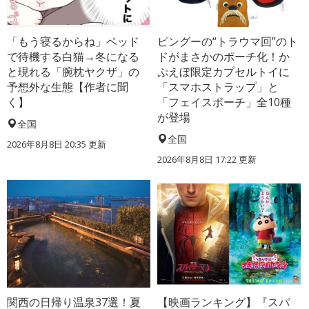
「もう寝るからね」ベッド
ピングーの“トラウマ回”のト
で待機する白猫→冬になる
ドがまさかのポーチ化！か
と現れる「腕枕ヤクザ」の
ぷえぼ限定カプセルトイに
予想外な生態【作者に聞
「スマホストラップ」と
く】
「フェイスポーチ」全10種
が登場
全国
全国
2026年8月8日 20:35
更新
2026年8月8日 17:22
更新
関西の日帰り温泉37選！夏
【映画ランキング】『スパ