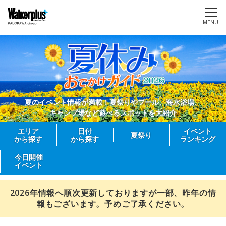
MENU
夏のイベント情報が満載！夏祭りやプール、海水浴場、
キャンプ場など遊べるスポットを大紹介
エリア
日付
イベント
夏祭り
から探す
から探す
ランキング
今日開催
イベント
2026年情報へ順次更新しておりますが一部、昨年の情
報もございます。予めご了承ください。