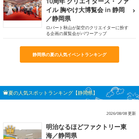
10周年 クリエイターズ・ファ
イル 胸やけ大博覧会 in 静岡
／静岡県
ロバート秋山が架空のクリエイターに扮す
る企画の展覧会がパワーアップ
静岡県の夏の人気イベントランキング
夏の人気スポットランキング【静岡県】
2026/08/08 更新
明治なるほどファクトリー東
1
海／静岡県