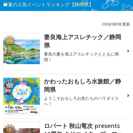
夏の人気イベントランキング【静岡県】
2026/08/08 更新
妻良海上アスレチック／静岡
1
県
妻良の夏を海上アスレチックとともに満
喫！
かわったおもしろ水族館／静
2
岡県
ようこそおもしろお魚たちのパラダイス
へ！
ロバート 秋山竜次 presents
3