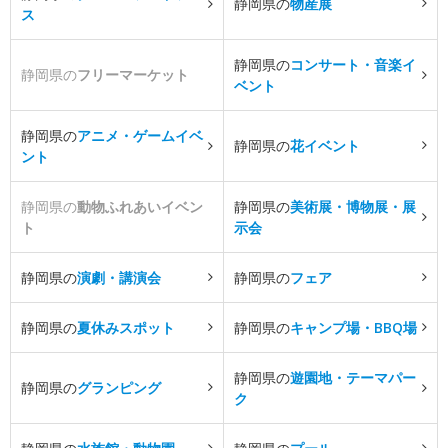
静岡県の
物産展
ス
静岡県の
コンサート・音楽イ
静岡県の
フリーマーケット
ベント
静岡県の
アニメ・ゲームイベ
静岡県の
花イベント
ント
静岡県の
動物ふれあいイベン
静岡県の
美術展・博物展・展
ト
示会
静岡県の
演劇・講演会
静岡県の
フェア
静岡県の
夏休みスポット
静岡県の
キャンプ場・BBQ場
静岡県の
遊園地・テーマパー
静岡県の
グランピング
ク