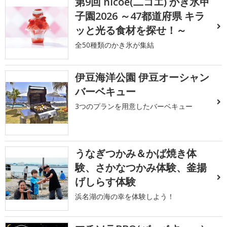
第9回 nicoe(二コエ) かき氷甲
子園2026 ～47都道府県 キラ
ッと光る食材を探せ！～
全50種類のかき氷が集結
伊豆海洋公園 伊豆オーシャン
バーベキュー
3つのプランを用意したバーベキュー
うなぎつかみ＆かば焼き体
験、さかなつかみ体験、釜揚
げしらす体験
浜名湖の海の幸を体験しよう！