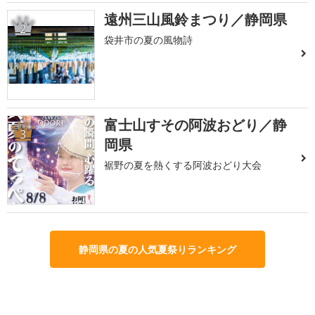
遠州三山風鈴まつり／静岡県
2
袋井市の夏の風物詩
富士山すその阿波おどり／静
3
岡県
裾野の夏を熱くする阿波おどり大会
静岡県の夏の人気夏祭りランキング