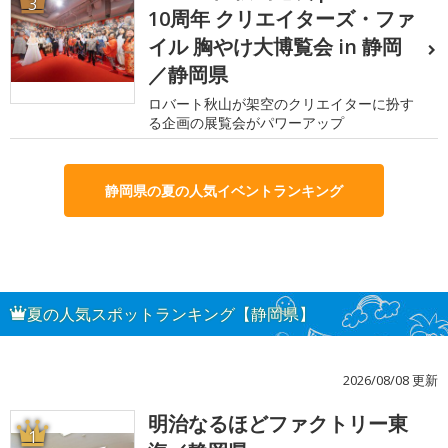
3
10周年 クリエイターズ・ファ
イル 胸やけ大博覧会 in 静岡
／静岡県
ロバート秋山が架空のクリエイターに扮す
る企画の展覧会がパワーアップ
静岡県の夏の人気イベントランキング
夏の人気スポットランキング【静岡県】
2026/08/08 更新
明治なるほどファクトリー東
1