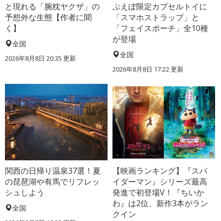
と現れる「腕枕ヤクザ」の
ぷえぼ限定カプセルトイに
予想外な生態【作者に聞
「スマホストラップ」と
く】
「フェイスポーチ」全10種
が登場
全国
全国
2026年8月8日 20:35
更新
2026年8月8日 17:22
更新
関西の日帰り温泉37選！夏
【映画ランキング】『スパ
の琵琶湖や有馬でリフレッ
イダーマン』シリーズ最高
シュしよう
発進で初登場V！『ちいか
わ』は2位、新作3本がラン
全国
クイン