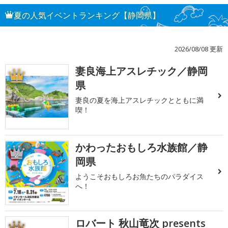
夏の人気イベントランキング【静岡県】
2026/08/08 更新
妻良海上アスレチック／静岡
1
県
妻良の夏を海上アスレチックとともに満
喫！
かわったおもしろ水族館／静
2
岡県
ようこそおもしろお魚たちのパラダイス
へ！
ロバート 秋山竜次 presents