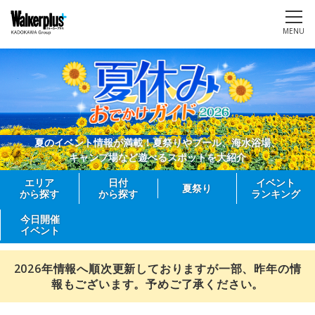
MENU
夏のイベント情報が満載！夏祭りやプール、海水浴場、
キャンプ場など遊べるスポットを大紹介
エリア
日付
イベント
夏祭り
から探す
から探す
ランキング
今日開催
イベント
2026年情報へ順次更新しておりますが一部、昨年の情
報もございます。予めご了承ください。