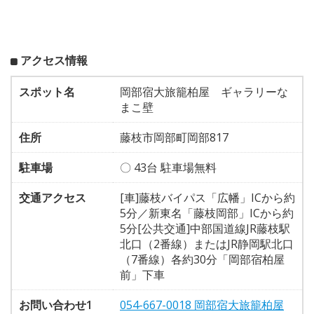
アクセス情報
スポット名
岡部宿大旅籠柏屋 ギャラリーな
まこ壁
住所
藤枝市岡部町岡部817
駐車場
〇 43台 駐車場無料
交通アクセス
[車]藤枝バイパス「広幡」ICから約
5分／新東名「藤枝岡部」ICから約
5分[公共交通]中部国道線JR藤枝駅
北口（2番線）またはJR静岡駅北口
（7番線）各約30分「岡部宿柏屋
前」下車
お問い合わせ1
054-667-0018 岡部宿大旅籠柏屋