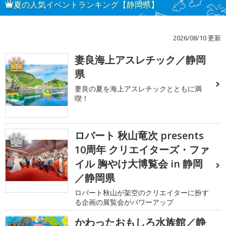
夏の人気イベントランキング【静岡県】
2026/08/10 更新
妻良海上アスレチック／静岡
1
県
妻良の夏を海上アスレチックとともに満
喫！
ロバート 秋山竜次 presents
2
10周年 クリエイターズ・ファ
イル 胸やけ大博覧会 in 静岡
／静岡県
ロバート秋山が架空のクリエイターに扮す
る企画の展覧会がパワーアップ
かわったおもしろ水族館／静