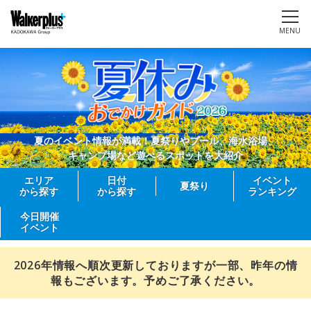
MENU
夏のイベント情報が満載！夏祭りやプール、海水浴場、
キャンプ場など遊べるスポットを大紹介
エリア
日付
イベント
夏祭り
から探す
から探す
ランキング
今日開催
イベント
2026年情報へ順次更新しておりますが一部、昨年の情
報もございます。予めご了承ください。