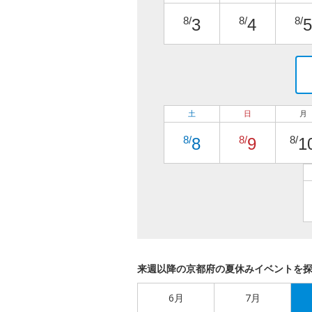
8/
8/
8/
3
4
5
土
日
月
8/
8/
8/
8
9
1
来週以降の京都府の夏休みイベントを
6月
7月