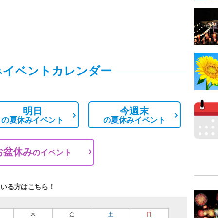
みイベントカレンダー
明日
今週末
の
夏休みイベント
の
夏休みイベント
お盆休み
の
イベント
ている方はこちら！
木
金
土
日