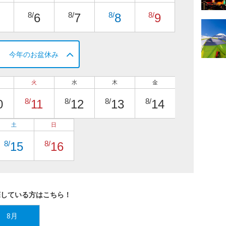
8/
8/
8/
8/
6
7
8
9
今年のお盆休み
火
水
木
金
8/
8/
8/
8/
0
11
12
13
14
土
日
8/
8/
15
16
探している方はこちら！
8月