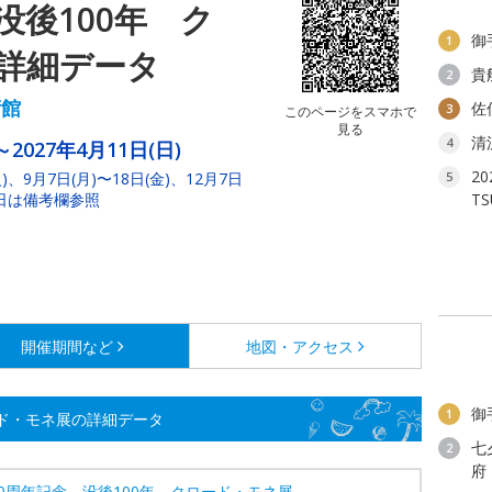
没後100年 ク
御
1
詳細データ
貴
2
術館
佐
3
このページをスマホで
見る
清
4
～2027年4月11日(日)
2
、9月7日(月)〜18日(金)、12月7日
5
館日は備考欄参照
T
開催期間など
地図・アクセス
御
1
ード・モネ展の詳細データ
七
2
府
0周年記念 没後100年 クロード・モネ展