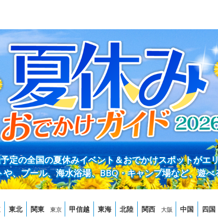
開催予定の全国の夏休みイベント＆おでかけスポットがエ
トや、プール、海水浴場、BBQ・キャンプ場など、遊べ
道
東北
関東
甲信越
東海
北陸
関西
中国
四国
東京
大阪