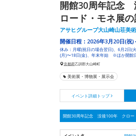
開館30周年記念 
ロード・モネ展の
アサヒグループ大山崎山荘美
開催日程：
2026年3月20日(祝)
休み：月曜(祝日の場合翌日)、6月2日(火)
(月)〜18日(金)、年末年始 ※ほか開
京都府
乙訓郡大山崎町
美術展・博物展・展示会
イベント詳細
トップ
開館30周年記念 没後100年 クロ
イベント名
開館3