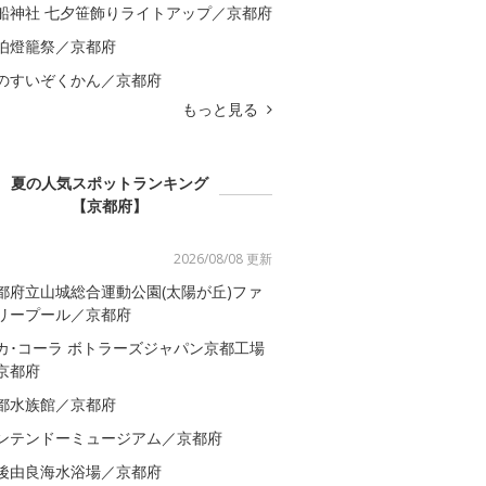
船神社 七夕笹飾りライトアップ／京都府
伯燈籠祭／京都府
のすいぞくかん／京都府
もっと見る
夏の人気スポットランキング
【京都府】
2026/08/08 更新
都府立山城総合運動公園(太陽が丘)ファ
リープール／京都府
カ･コーラ ボトラーズジャパン京都工場
京都府
都水族館／京都府
ンテンドーミュージアム／京都府
後由良海水浴場／京都府