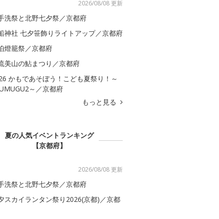
2026/08/08 更新
手洗祭と北野七夕祭／京都府
船神社 七夕笹飾りライトアップ／京都府
伯燈籠祭／京都府
流美山の鮎まつり／京都府
026 かもであそぼう！こども夏祭り！～
SUMUGU2～／京都府
もっと見る
夏の人気イベントランキング
【京都府】
2026/08/08 更新
手洗祭と北野七夕祭／京都府
夕スカイランタン祭り2026(京都)／京都