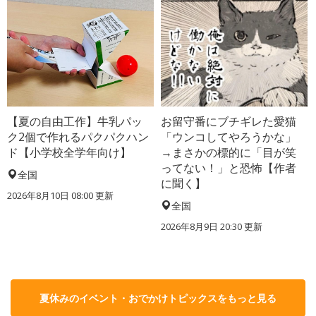
【夏の自由工作】牛乳パッ
お留守番にブチギレた愛猫
ク2個で作れるパクパクハン
「ウンコしてやろうかな」
ド【小学校全学年向け】
→まさかの標的に「目が笑
ってない！」と恐怖【作者
全国
に聞く】
2026年8月10日 08:00
更新
全国
2026年8月9日 20:30
更新
夏休みのイベント・おでかけトピックスをもっと見る