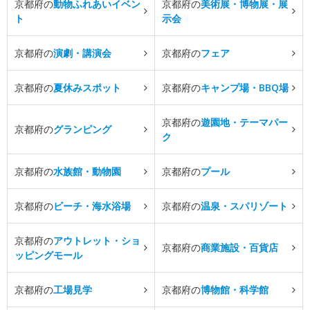
京都府の
動物ふれあいイベン
京都府の
美術展・博物展・展
ト
示会
京都府の
演劇・講演会
京都府の
フェア
京都府の
夏休みスポット
京都府の
キャンプ場・BBQ場
京都府の
遊園地・テーマパー
京都府の
グランピング
ク
京都府の
水族館・動物園
京都府の
プール
京都府の
ビーチ・海水浴場
京都府の
温泉・スパリゾート
京都府の
アウトレット・ショ
京都府の
商業施設・百貨店
ッピングモール
京都府の
工場見学
京都府の
博物館・科学館