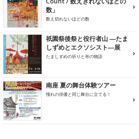
Count / 数えきれないほどの
数」
数え切れないほどの数
祇園祭後祭と役行者山 ―たま
しずめとエクソシスト―展
たましずめの祈りと布の物語
南座 夏の舞台体験ツアー
憧れの俳優と同じ舞台に立てる！