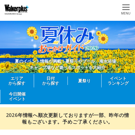
MENU
夏のイベント情報が満載！夏祭りやプール、海水浴場、
キャンプ場など遊べるスポットを大紹介
エリア
日付
イベント
夏祭り
から探す
から探す
ランキング
今日開催
イベント
2026年情報へ順次更新しておりますが一部、昨年の情
報もございます。予めご了承ください。