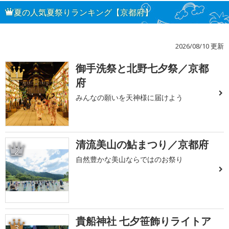
夏の人気夏祭りランキング【京都府】
2026/08/10 更新
御手洗祭と北野七夕祭／京都
1
府
みんなの願いを天神様に届けよう
清流美山の鮎まつり／京都府
2
自然豊かな美山ならではのお祭り
貴船神社 七夕笹飾りライトア
3