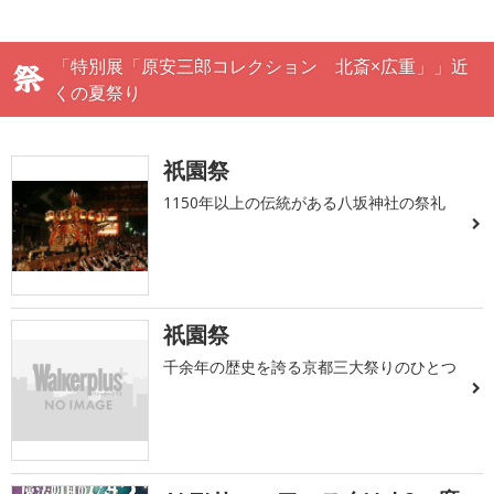
「特別展「原安三郎コレクション 北斎×広重」」近
くの夏祭り
祇園祭
1150年以上の伝統がある八坂神社の祭礼
祇園祭
千余年の歴史を誇る京都三大祭りのひとつ