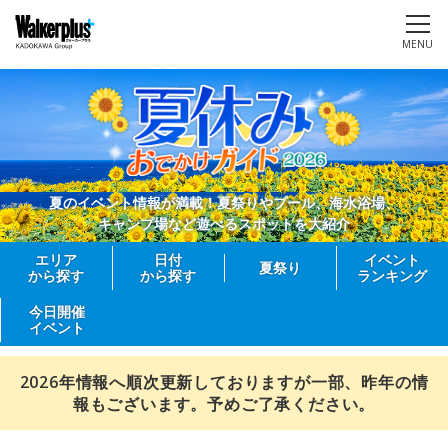
MENU
夏のイベント情報が満載！夏祭りやプール、海水浴場、
キャンプ場など遊べるスポットを大紹介
エリア
日付
イベント
夏祭り
から探す
から探す
ランキング
今日開催
イベント
2026年情報へ順次更新しておりますが一部、昨年の情
報もございます。予めご了承ください。