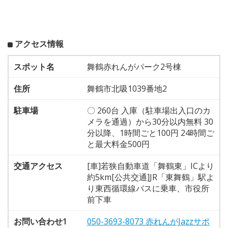
アクセス情報
スポット名
舞鶴赤れんがパーク2号棟
住所
舞鶴市北吸1039番地2
駐車場
〇 260台 入庫（駐車場出入口のカ
メラを通過）から30分以内無料 30
分以降、1時間ごと100円 24時間ご
と最大料金500円
交通アクセス
[車]若狭自動車道「舞鶴東」ICより
約5km[公共交通]JR「東舞鶴」駅よ
り東西循環線バスに乗車、市役所
前下車
お問い合わせ1
050-3693-8073 赤れんがJazzサポ