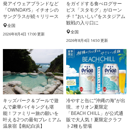
発アイウェアブランドなど
をガイドする食べログサー
「OWNDAYS」イチオシの
ビス「スタモグ」がローン
サングラスが続々リリース
チ！“おいしい”をスタジアム
観戦の入り口に
全国
全国
2026年8月4日 17:00
更新
2026年8月4日 14:50
更新
キッズパーク＆プールで遊
冷やすと缶に“沖縄の海”が出
んで豪華バイキングも堪
現、オリオン夏限定
能！ファミリー旅の願いを
「BEACH CHILL」が公式通
叶える2つの最旬プレミアム
販で大人気！夏限定クラフ
温泉宿【南紀白浜】
ト2種も登場