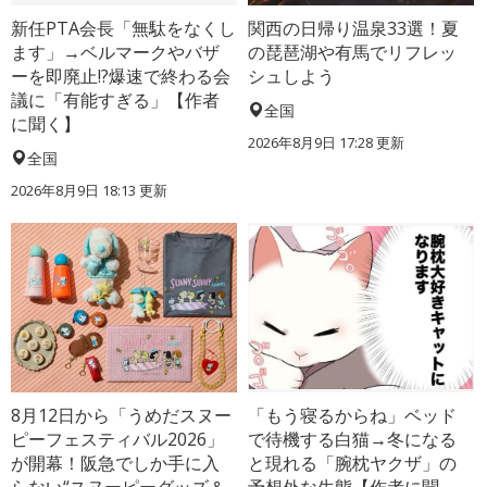
新任PTA会長「無駄をなくし
関西の日帰り温泉33選！夏
ます」→ベルマークやバザ
の琵琶湖や有馬でリフレッ
ーを即廃止!?爆速で終わる会
シュしよう
議に「有能すぎる」【作者
全国
に聞く】
2026年8月9日 17:28
更新
全国
2026年8月9日 18:13
更新
8月12日から「うめだスヌー
「もう寝るからね」ベッド
ピーフェスティバル2026」
で待機する白猫→冬になる
が開幕！阪急でしか手に入
と現れる「腕枕ヤクザ」の
らない“スヌーピーグッズ＆
予想外な生態【作者に聞