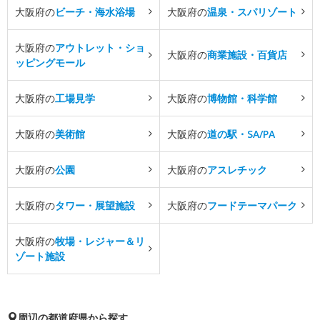
大阪府の
ビーチ・海水浴場
大阪府の
温泉・スパリゾート
大阪府の
アウトレット・ショ
大阪府の
商業施設・百貨店
ッピングモール
大阪府の
工場見学
大阪府の
博物館・科学館
大阪府の
美術館
大阪府の
道の駅・SA/PA
大阪府の
公園
大阪府の
アスレチック
大阪府の
タワー・展望施設
大阪府の
フードテーマパーク
大阪府の
牧場・レジャー＆リ
ゾート施設
周辺の都道府県から探す