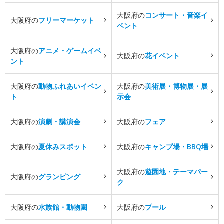
大阪府の
コンサート・音楽イ
大阪府の
フリーマーケット
ベント
大阪府の
アニメ・ゲームイベ
大阪府の
花イベント
ント
大阪府の
動物ふれあいイベン
大阪府の
美術展・博物展・展
ト
示会
大阪府の
演劇・講演会
大阪府の
フェア
大阪府の
夏休みスポット
大阪府の
キャンプ場・BBQ場
大阪府の
遊園地・テーマパー
大阪府の
グランピング
ク
大阪府の
水族館・動物園
大阪府の
プール