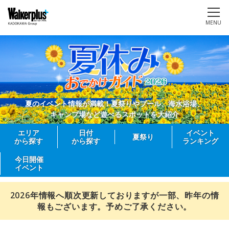
MENU
夏のイベント情報が満載！夏祭りやプール、海水浴場、
キャンプ場など遊べるスポットを大紹介
エリア
日付
イベント
夏祭り
から探す
から探す
ランキング
今日開催
イベント
2026年情報へ順次更新しておりますが一部、昨年の情
報もございます。予めご了承ください。