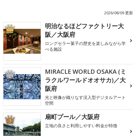
2026/08/09 更新
明治なるほどファクトリー大
1
阪／大阪府
ロングセラー菓子の歴史を楽しみながら学
べる施設
MIRACLE WORLD OSAKA (ミ
2
ラクルワールドオオサカ)／大
阪府
光と映像が織りなす没入型デジタルアート
空間
扇町プール／大阪府
3
立地の良さと利用しやすい料金が特徴