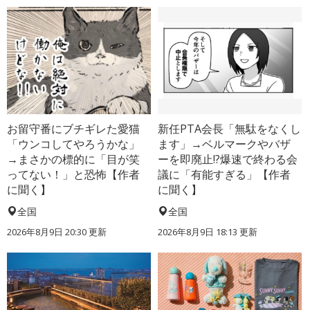
お留守番にブチギレた愛猫
新任PTA会長「無駄をなくし
「ウンコしてやろうかな」
ます」→ベルマークやバザ
→まさかの標的に「目が笑
ーを即廃止!?爆速で終わる会
ってない！」と恐怖【作者
議に「有能すぎる」【作者
に聞く】
に聞く】
全国
全国
2026年8月9日 20:30
更新
2026年8月9日 18:13
更新