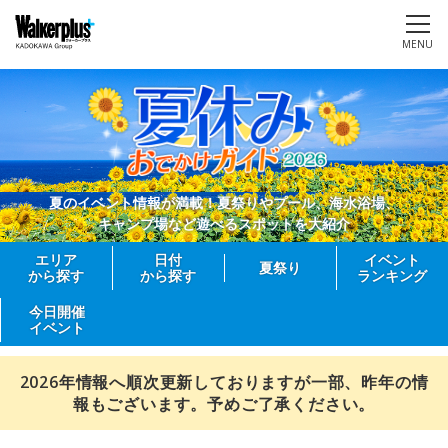
MENU
夏のイベント情報が満載！夏祭りやプール、海水浴場、
キャンプ場など遊べるスポットを大紹介
エリア
日付
イベント
夏祭り
から探す
から探す
ランキング
今日開催
イベント
2026年情報へ順次更新しておりますが一部、昨年の情
報もございます。予めご了承ください。