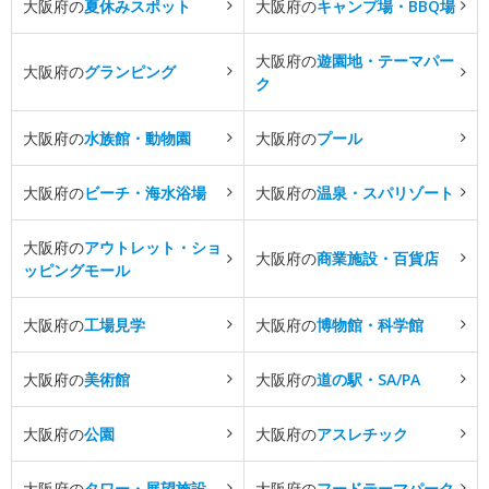
大阪府の
夏休みスポット
大阪府の
キャンプ場・BBQ場
大阪府の
遊園地・テーマパー
大阪府の
グランピング
ク
大阪府の
水族館・動物園
大阪府の
プール
大阪府の
ビーチ・海水浴場
大阪府の
温泉・スパリゾート
大阪府の
アウトレット・ショ
大阪府の
商業施設・百貨店
ッピングモール
大阪府の
工場見学
大阪府の
博物館・科学館
大阪府の
美術館
大阪府の
道の駅・SA/PA
大阪府の
公園
大阪府の
アスレチック
大阪府の
タワー・展望施設
大阪府の
フードテーマパーク