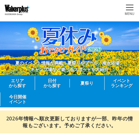
MENU
夏のイベント情報が満載！夏祭りやプール、海水浴場、
キャンプ場など遊べるスポットを大紹介
エリア
日付
イベント
夏祭り
から探す
から探す
ランキング
今日開催
イベント
2026年情報へ順次更新しておりますが一部、昨年の情
報もございます。予めご了承ください。