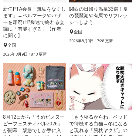
新任PTA会長「無駄をなくし
関西の日帰り温泉33選！夏
ます」→ベルマークやバザ
の琵琶湖や有馬でリフレッ
ーを即廃止!?爆速で終わる会
シュしよう
議に「有能すぎる」【作者
全国
に聞く】
2026年8月9日 17:28
更新
全国
2026年8月9日 18:13
更新
8月12日から「うめだスヌー
「もう寝るからね」ベッド
ピーフェスティバル2026」
で待機する白猫→冬になる
が開幕！阪急でしか手に入
と現れる「腕枕ヤクザ」の