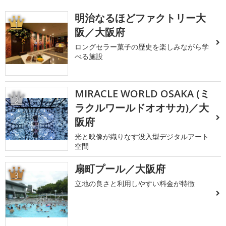
明治なるほどファクトリー大
1
阪／大阪府
ロングセラー菓子の歴史を楽しみながら学
べる施設
MIRACLE WORLD OSAKA (ミ
2
ラクルワールドオオサカ)／大
阪府
光と映像が織りなす没入型デジタルアート
空間
扇町プール／大阪府
3
立地の良さと利用しやすい料金が特徴