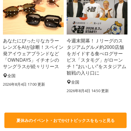
あなたにぴったりなカラー
今週末開幕！Ｊリーグのス
レンズをAIが診断！スペイン
タジアムグルメ約2000店舗
発アイウェアブランドなど
をガイドする食べログサー
「OWNDAYS」イチオシの
ビス「スタモグ」がローン
サングラスが続々リリース
チ！“おいしい”をスタジアム
観戦の入り口に
全国
全国
2026年8月4日 17:00
更新
2026年8月4日 14:50
更新
夏休みのイベント・おでかけトピックスをもっと見る