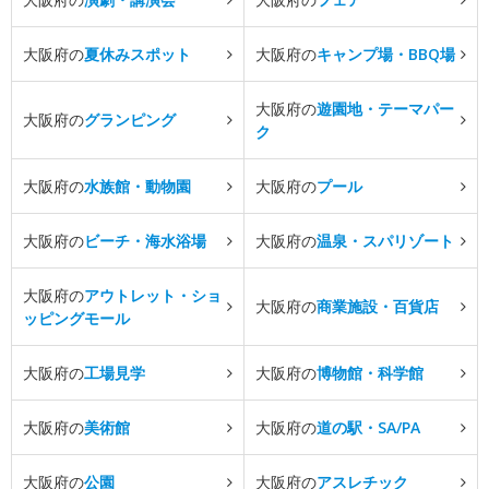
大阪府の
夏休みスポット
大阪府の
キャンプ場・BBQ場
大阪府の
遊園地・テーマパー
大阪府の
グランピング
ク
大阪府の
水族館・動物園
大阪府の
プール
大阪府の
ビーチ・海水浴場
大阪府の
温泉・スパリゾート
大阪府の
アウトレット・ショ
大阪府の
商業施設・百貨店
ッピングモール
大阪府の
工場見学
大阪府の
博物館・科学館
大阪府の
美術館
大阪府の
道の駅・SA/PA
大阪府の
公園
大阪府の
アスレチック