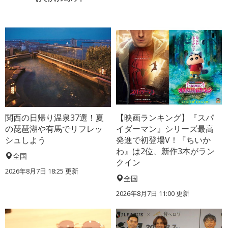
関西の日帰り温泉37選！夏
【映画ランキング】『スパ
の琵琶湖や有馬でリフレッ
イダーマン』シリーズ最高
シュしよう
発進で初登場V！『ちいか
わ』は2位、新作3本がラン
全国
クイン
2026年8月7日 18:25
更新
全国
2026年8月7日 11:00
更新