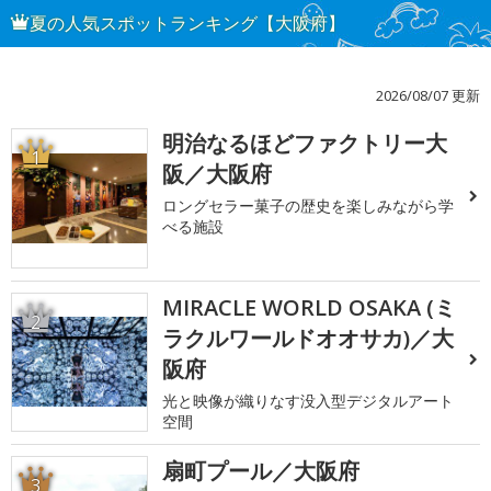
夏の人気スポットランキング【大阪府】
2026/08/07 更新
明治なるほどファクトリー大
1
阪／大阪府
ロングセラー菓子の歴史を楽しみながら学
べる施設
MIRACLE WORLD OSAKA (ミ
2
ラクルワールドオオサカ)／大
阪府
光と映像が織りなす没入型デジタルアート
空間
扇町プール／大阪府
3