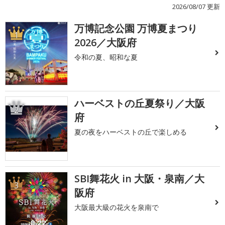
2026/08/07 更新
万博記念公園 万博夏まつり
1
2026／大阪府
令和の夏、昭和な夏
ハーベストの丘夏祭り／大阪
2
府
夏の夜をハーベストの丘で楽しめる
SBI舞花火 in 大阪・泉南／大
3
阪府
大阪最大級の花火を泉南で