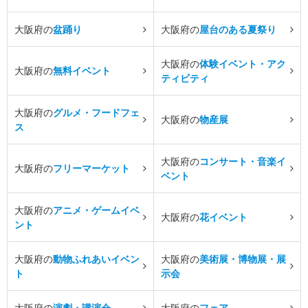
大阪府の
盆踊り
大阪府の
屋台のある夏祭り
大阪府の
体験イベント・アク
大阪府の
無料イベント
ティビティ
大阪府の
グルメ・フードフェ
大阪府の
物産展
ス
大阪府の
コンサート・音楽イ
大阪府の
フリーマーケット
ベント
大阪府の
アニメ・ゲームイベ
大阪府の
花イベント
ント
大阪府の
動物ふれあいイベン
大阪府の
美術展・博物展・展
ト
示会
大阪府の
演劇・講演会
大阪府の
フェア