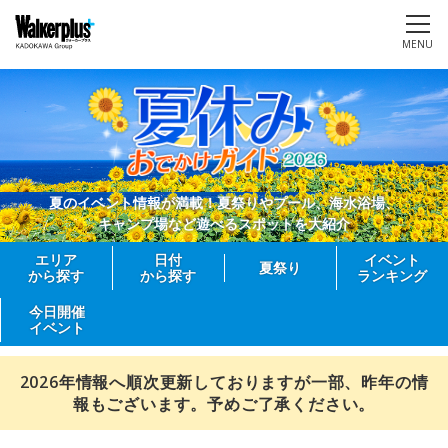
MENU
夏のイベント情報が満載！夏祭りやプール、海水浴場、
キャンプ場など遊べるスポットを大紹介
エリア
日付
イベント
夏祭り
から探す
から探す
ランキング
今日開催
イベント
2026年情報へ順次更新しておりますが一部、昨年の情
報もございます。予めご了承ください。