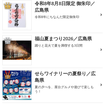
令和8年8月8日限定 御朱印／
1
広島県
令和8年にちなんだ限定御朱印
福山夏まつり2026／広島県
2
踊りと花火で夏を満喫する3日間
せらワイナリーの夏祭り／広
3
島県
夏の夕べを、屋台グルメや遊びで楽しも
う！