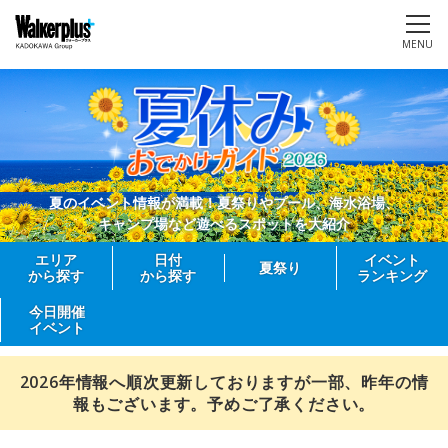
MENU
夏のイベント情報が満載！夏祭りやプール、海水浴場、
キャンプ場など遊べるスポットを大紹介
エリア
日付
イベント
夏祭り
から探す
から探す
ランキング
今日開催
イベント
2026年情報へ順次更新しておりますが一部、昨年の情
報もございます。予めご了承ください。