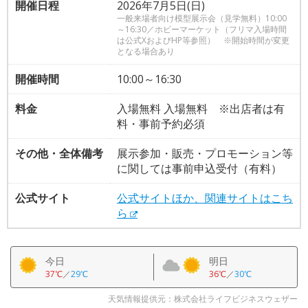
開催日程
2026年7月5日(日)
一般来場者向け模型展示会（見学無料）10:00
～16:30／ホビーマーケット（フリマ入場時間
は公式XおよびHP等参照） ※開始時間が変更
となる場合あり
開催時間
10:00～16:30
料金
入場無料 入場無料 ※出店者は有
料・事前予約必須
その他・全体備考
展示参加・販売・プロモーション等
に関しては事前申込受付（有料）
公式サイト
公式サイトほか、関連サイトはこち
ら
今日
明日
37℃
／
29℃
36℃
／
30℃
天気情報提供元：株式会社ライフビジネスウェザー