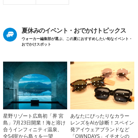
夏休みのイベント・おでかけトピックス
ウォーカー編集部が選ぶ、この夏におすすめしたい旬なイベント・
おでかけスポット
星野リゾート広島初「界 宮
あなたにぴったりなカラー
島」7月23日開業！海と溶け
レンズをAIが診断！スペイン
合うインフィニティ温泉、
発アイウェアブランドなど
全54室から島々を一望
「OWNDAYS」イチオシの