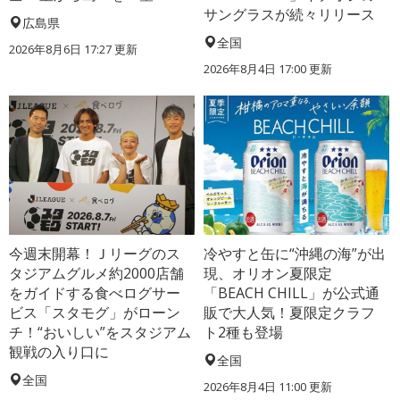
サングラスが続々リリース
広島県
全国
2026年8月6日 17:27
更新
2026年8月4日 17:00
更新
今週末開幕！Ｊリーグのス
冷やすと缶に“沖縄の海”が出
タジアムグルメ約2000店舗
現、オリオン夏限定
をガイドする食べログサー
「BEACH CHILL」が公式通
ビス「スタモグ」がローン
販で大人気！夏限定クラフ
チ！“おいしい”をスタジアム
ト2種も登場
観戦の入り口に
全国
全国
2026年8月4日 11:00
更新