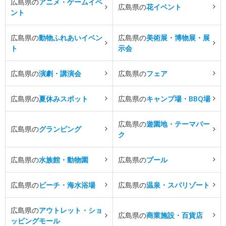
広島県の
アニメ・ゲームイベ
広島県の
花イベント
ント
広島県の
動物ふれあいイベン
広島県の
美術展・博物展・展
ト
示会
広島県の
演劇・講演会
広島県の
フェア
広島県の
夏休みスポット
広島県の
キャンプ場・BBQ場
広島県の
遊園地・テーマパー
広島県の
グランピング
ク
広島県の
水族館・動物園
広島県の
プール
広島県の
ビーチ・海水浴場
広島県の
温泉・スパリゾート
広島県の
アウトレット・ショ
広島県の
商業施設・百貨店
ッピングモール