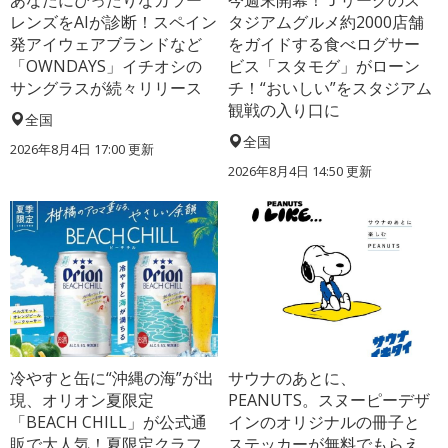
あなたにぴったりなカラー
今週末開幕！Ｊリーグのス
レンズをAIが診断！スペイン
タジアムグルメ約2000店舗
発アイウェアブランドなど
をガイドする食べログサー
「OWNDAYS」イチオシの
ビス「スタモグ」がローン
サングラスが続々リリース
チ！“おいしい”をスタジアム
観戦の入り口に
全国
全国
2026年8月4日 17:00
更新
2026年8月4日 14:50
更新
冷やすと缶に“沖縄の海”が出
サウナのあとに、
現、オリオン夏限定
PEANUTS。スヌーピーデザ
「BEACH CHILL」が公式通
インのオリジナルの冊子と
販で大人気！夏限定クラフ
ステッカーが無料でもらえ