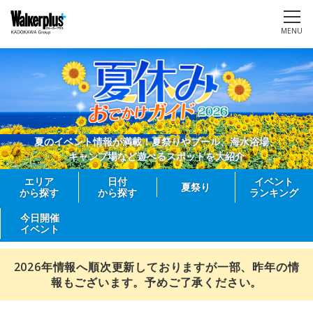
MENU
夏のイベント情報が満載！夏祭りやプール、海水浴場、
キャンプ場など遊べるスポットを大紹介
エリア
日付
イベント
夏祭り
から探す
から探す
ランキング
今日開催
イベント
2026年情報へ順次更新しておりますが一部、昨年の情
報もございます。予めご了承ください。