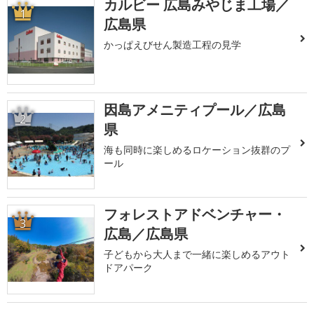
カルビー 広島みやじま工場／
1
広島県
かっぱえびせん製造工程の見学
因島アメニティプール／広島
2
県
海も同時に楽しめるロケーション抜群のプ
ール
フォレストアドベンチャー・
3
広島／広島県
子どもから大人まで一緒に楽しめるアウト
ドアパーク