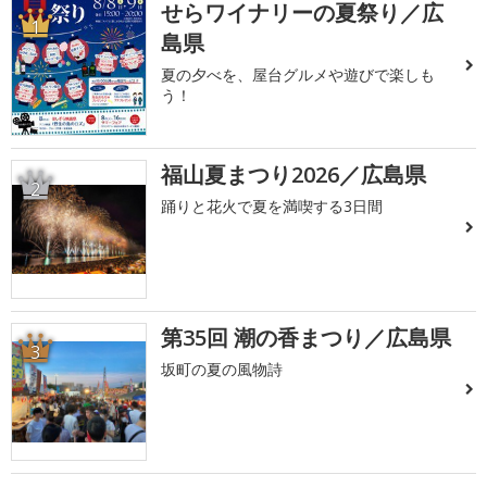
せらワイナリーの夏祭り／広
1
島県
夏の夕べを、屋台グルメや遊びで楽しも
う！
福山夏まつり2026／広島県
2
踊りと花火で夏を満喫する3日間
第35回 潮の香まつり／広島県
3
坂町の夏の風物詩