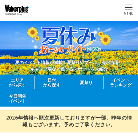
MENU
夏のイベント情報が満載！夏祭りやプール、海水浴場、
キャンプ場など遊べるスポットを大紹介
エリア
日付
イベント
夏祭り
から探す
から探す
ランキング
今日開催
イベント
2026年情報へ順次更新しておりますが一部、昨年の情
報もございます。予めご了承ください。