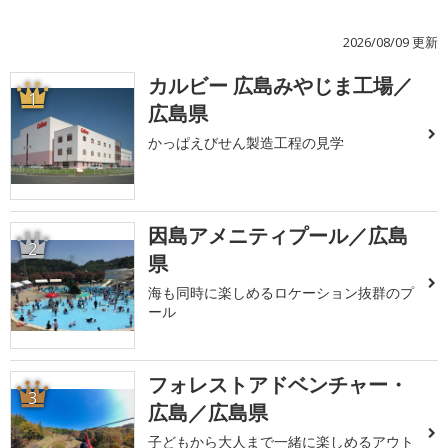
2026/08/09 更新
カルビー 広島みやじま工場／
1
広島県
かっぱえびせん製造工程の見学
因島アメニティプール／広島
2
県
海も同時に楽しめるロケーション抜群のプ
ール
フォレストアドベンチャー・
3
広島／広島県
子どもから大人まで一緒に楽しめるアウト