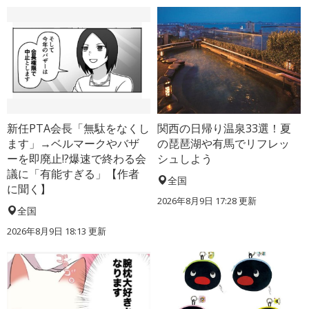
新任PTA会長「無駄をなくし
関西の日帰り温泉33選！夏
ます」→ベルマークやバザ
の琵琶湖や有馬でリフレッ
ーを即廃止!?爆速で終わる会
シュしよう
議に「有能すぎる」【作者
全国
に聞く】
2026年8月9日 17:28
更新
全国
2026年8月9日 18:13
更新