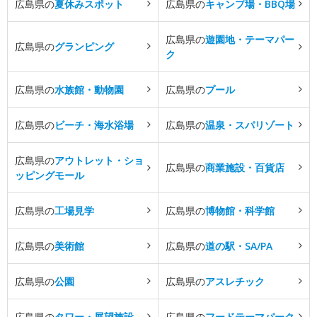
広島県の
夏休みスポット
広島県の
キャンプ場・BBQ場
広島県の
遊園地・テーマパー
広島県の
グランピング
ク
広島県の
水族館・動物園
広島県の
プール
広島県の
ビーチ・海水浴場
広島県の
温泉・スパリゾート
広島県の
アウトレット・ショ
広島県の
商業施設・百貨店
ッピングモール
広島県の
工場見学
広島県の
博物館・科学館
広島県の
美術館
広島県の
道の駅・SA/PA
広島県の
公園
広島県の
アスレチック
広島県の
タワー・展望施設
広島県の
フードテーマパーク