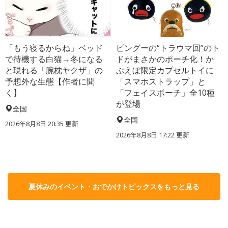
「もう寝るからね」ベッド
ピングーの“トラウマ回”のト
で待機する白猫→冬になる
ドがまさかのポーチ化！か
と現れる「腕枕ヤクザ」の
ぷえぼ限定カプセルトイに
予想外な生態【作者に聞
「スマホストラップ」と
く】
「フェイスポーチ」全10種
が登場
全国
全国
2026年8月8日 20:35
更新
2026年8月8日 17:22
更新
夏休みのイベント・おでかけトピックスをもっと見る