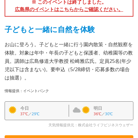
※ このイベントは終了しました。
広島県のイベントはこちらからご確認ください。
子どもと一緒に自然を体験
お山に登ろう。子どもと一緒に行う園内散策・自然観察を
体験。対象は年中・年長の子どもと保護者、幼稚園等の教
員。講師は広島修道大学教授 松崎雅広氏。定員25名(年少
児以下は含まない)。要申込（5/28締切・応募多数の場合
は抽選）。
情報提供：イベントバンク
今日
明日
37℃
／
29℃
36℃
／
30℃
天気情報提供元：株式会社ライフビジネスウェザー