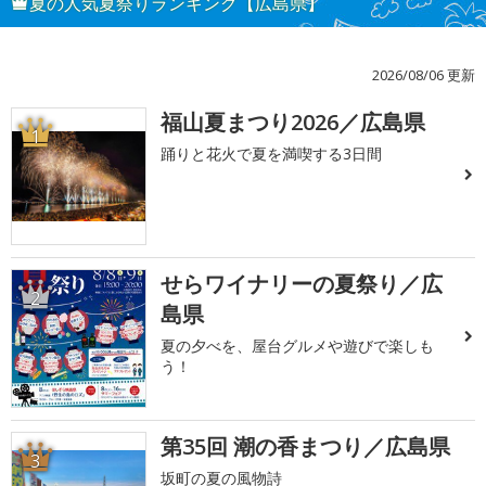
夏の人気夏祭りランキング【広島県】
2026/08/06 更新
福山夏まつり2026／広島県
1
踊りと花火で夏を満喫する3日間
せらワイナリーの夏祭り／広
2
島県
夏の夕べを、屋台グルメや遊びで楽しも
う！
第35回 潮の香まつり／広島県
3
坂町の夏の風物詩