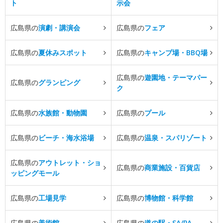
ト
示会
広島県の
演劇・講演会
広島県の
フェア
広島県の
夏休みスポット
広島県の
キャンプ場・BBQ場
広島県の
遊園地・テーマパー
広島県の
グランピング
ク
広島県の
水族館・動物園
広島県の
プール
広島県の
ビーチ・海水浴場
広島県の
温泉・スパリゾート
広島県の
アウトレット・ショ
広島県の
商業施設・百貨店
ッピングモール
広島県の
工場見学
広島県の
博物館・科学館
広島県の
美術館
広島県の
道の駅・SA/PA