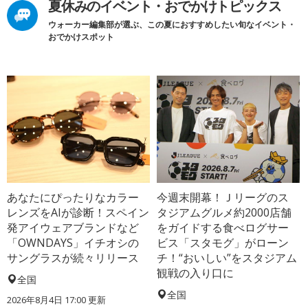
夏休みのイベント・おでかけトピックス
ウォーカー編集部が選ぶ、この夏におすすめしたい旬なイベント・
おでかけスポット
あなたにぴったりなカラー
今週末開幕！Ｊリーグのス
レンズをAIが診断！スペイン
タジアムグルメ約2000店舗
発アイウェアブランドなど
をガイドする食べログサー
「OWNDAYS」イチオシの
ビス「スタモグ」がローン
サングラスが続々リリース
チ！“おいしい”をスタジアム
観戦の入り口に
全国
全国
2026年8月4日 17:00
更新