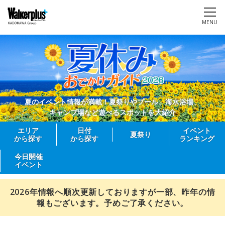
MENU
夏のイベント情報が満載！夏祭りやプール、海水浴場、
キャンプ場など遊べるスポットを大紹介
エリア
日付
イベント
夏祭り
から探す
から探す
ランキング
今日開催
イベント
2026年情報へ順次更新しておりますが一部、昨年の情
報もございます。予めご了承ください。