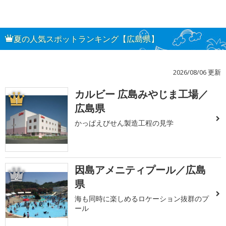
夏の人気スポットランキング【広島県】
2026/08/06 更新
カルビー 広島みやじま工場／
1
広島県
かっぱえびせん製造工程の見学
因島アメニティプール／広島
2
県
海も同時に楽しめるロケーション抜群のプ
ール