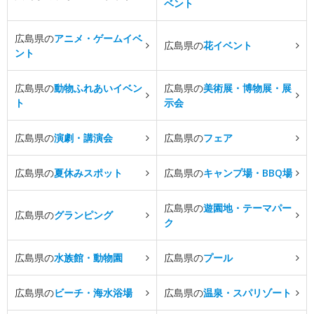
ベント
広島県の
アニメ・ゲームイベ
広島県の
花イベント
ント
広島県の
動物ふれあいイベン
広島県の
美術展・博物展・展
ト
示会
広島県の
演劇・講演会
広島県の
フェア
広島県の
夏休みスポット
広島県の
キャンプ場・BBQ場
広島県の
遊園地・テーマパー
広島県の
グランピング
ク
広島県の
水族館・動物園
広島県の
プール
広島県の
ビーチ・海水浴場
広島県の
温泉・スパリゾート