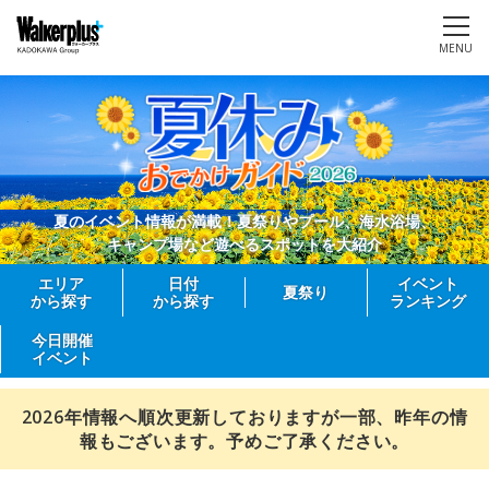
MENU
夏のイベント情報が満載！夏祭りやプール、海水浴場、
キャンプ場など遊べるスポットを大紹介
エリア
日付
イベント
夏祭り
から探す
から探す
ランキング
今日開催
イベント
2026年情報へ順次更新しておりますが一部、昨年の情
報もございます。予めご了承ください。