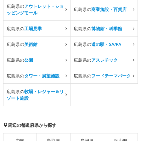
広島県の
アウトレット・ショ
広島県の
商業施設・百貨店
ッピングモール
広島県の
工場見学
広島県の
博物館・科学館
広島県の
美術館
広島県の
道の駅・SA/PA
広島県の
公園
広島県の
アスレチック
広島県の
タワー・展望施設
広島県の
フードテーマパーク
広島県の
牧場・レジャー＆リ
ゾート施設
周辺の都道府県から探す
中国
鳥取県
島根県
岡山県