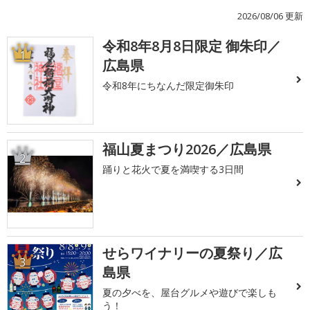
2026/08/06 更新
令和8年8月8日限定 御朱印／
1
広島県
令和8年にちなんだ限定御朱印
福山夏まつり2026／広島県
2
踊りと花火で夏を満喫する3日間
せらワイナリーの夏祭り／広
3
島県
夏の夕べを、屋台グルメや遊びで楽しも
う！