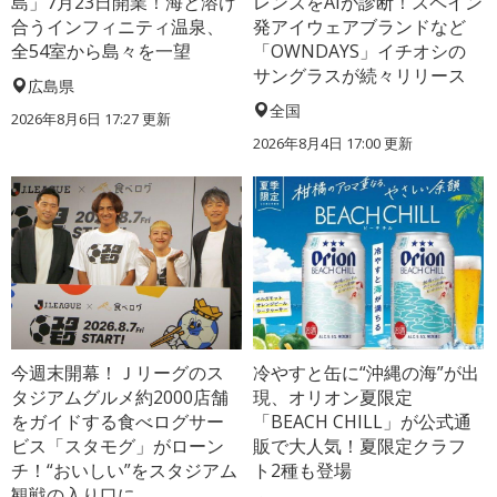
島」7月23日開業！海と溶け
レンズをAIが診断！スペイン
合うインフィニティ温泉、
発アイウェアブランドなど
全54室から島々を一望
「OWNDAYS」イチオシの
サングラスが続々リリース
広島県
全国
2026年8月6日 17:27
更新
2026年8月4日 17:00
更新
今週末開幕！Ｊリーグのス
冷やすと缶に“沖縄の海”が出
タジアムグルメ約2000店舗
現、オリオン夏限定
をガイドする食べログサー
「BEACH CHILL」が公式通
ビス「スタモグ」がローン
販で大人気！夏限定クラフ
チ！“おいしい”をスタジアム
ト2種も登場
観戦の入り口に