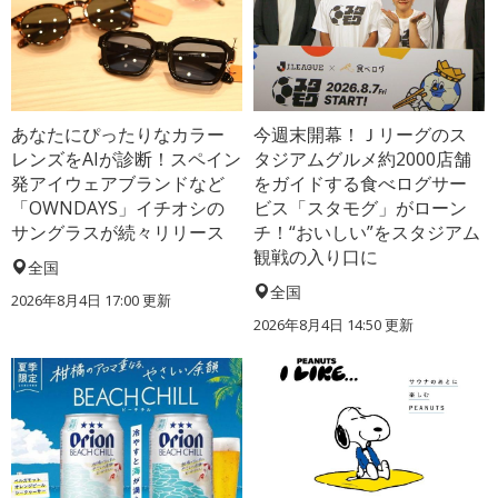
あなたにぴったりなカラー
今週末開幕！Ｊリーグのス
レンズをAIが診断！スペイン
タジアムグルメ約2000店舗
発アイウェアブランドなど
をガイドする食べログサー
「OWNDAYS」イチオシの
ビス「スタモグ」がローン
サングラスが続々リリース
チ！“おいしい”をスタジアム
観戦の入り口に
全国
全国
2026年8月4日 17:00
更新
2026年8月4日 14:50
更新