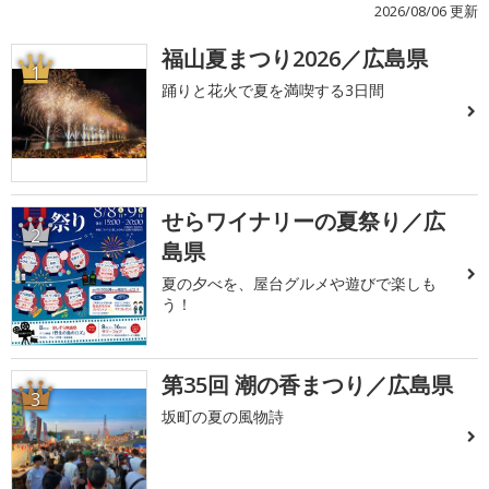
2026/08/06 更新
福山夏まつり2026／広島県
1
踊りと花火で夏を満喫する3日間
せらワイナリーの夏祭り／広
2
島県
夏の夕べを、屋台グルメや遊びで楽しも
う！
第35回 潮の香まつり／広島県
3
坂町の夏の風物詩