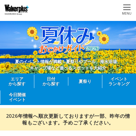
MENU
夏のイベント情報が満載！夏祭りやプール、海水浴場、
キャンプ場など遊べるスポットを大紹介
エリア
日付
イベント
夏祭り
から探す
から探す
ランキング
今日開催
イベント
2026年情報へ順次更新しておりますが一部、昨年の情
報もございます。予めご了承ください。