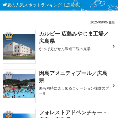
夏の人気スポットランキング【広島県】
2026/08/06 更新
カルビー 広島みやじま工場／
1
広島県
かっぱえびせん製造工程の見学
因島アメニティプール／広島
2
県
海も同時に楽しめるロケーション抜群のプ
ール
フォレストアドベンチャー・
3