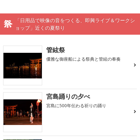
「日用品で映像の音をつくる、即興ライブ＆ワークシ
ョップ」近くの夏祭り
管絃祭
優雅な御座船による祭典と管絃の奉奏
宮島踊りの夕べ
宮島に500年伝わる祈りの踊り