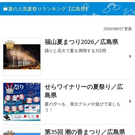
夏の人気夏祭りランキング【広島県】
2026/08/07 更新
福山夏まつり2026／広島県
1
踊りと花火で夏を満喫する3日間
せらワイナリーの夏祭り／広
2
島県
夏の夕べを、屋台グルメや遊びで楽しも
う！
第35回 潮の香まつり／広島県