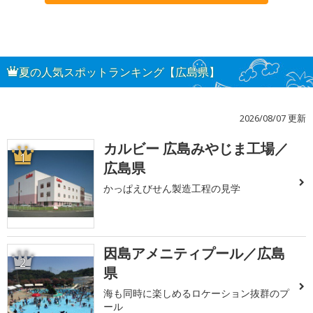
夏の人気スポットランキング【広島県】
2026/08/07 更新
カルビー 広島みやじま工場／
1
広島県
かっぱえびせん製造工程の見学
因島アメニティプール／広島
2
県
海も同時に楽しめるロケーション抜群のプ
ール