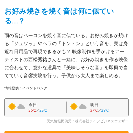
お好み焼きを焼く音は何に似てい
る…？
雨の音はベーコンを焼く音に似ている。お好み焼きが焼け
る「ジュワッ」やヘラの「トントン」という音を、実は身
近な日用品で再現できるかも？ 映像制作を手がけるアー
ティストの西松秀祐さんと一緒に、お好み焼きを作る映像
に合わせて、意外な道具で「美味しそうな音」を即興で当
てていく音響実験を行う。子供から大人まで楽しめる。
情報提供：イベントバンク
今日
明日
36℃
／
28℃
37℃
／
29℃
天気情報提供元：株式会社ライフビジネスウェザー