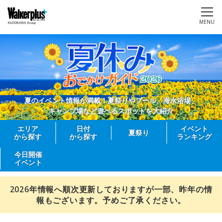
MENU
夏のイベント情報が満載！夏祭りやプール、海水浴場、
キャンプ場など遊べるスポットを大紹介
エリア
日付
イベント
夏祭り
から探す
から探す
ランキング
今日開催
イベント
2026年情報へ順次更新しておりますが一部、昨年の情
報もございます。予めご了承ください。