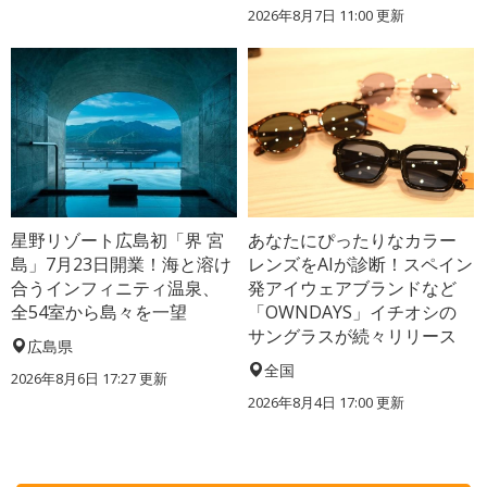
2026年8月7日 11:00
更新
星野リゾート広島初「界 宮
あなたにぴったりなカラー
島」7月23日開業！海と溶け
レンズをAIが診断！スペイン
合うインフィニティ温泉、
発アイウェアブランドなど
全54室から島々を一望
「OWNDAYS」イチオシの
サングラスが続々リリース
広島県
全国
2026年8月6日 17:27
更新
2026年8月4日 17:00
更新