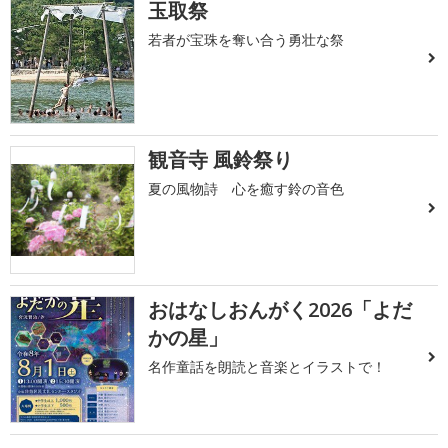
玉取祭
若者が宝珠を奪い合う勇壮な祭
観音寺 風鈴祭り
夏の風物詩 心を癒す鈴の音色
おはなしおんがく2026「よだ
かの星」
名作童話を朗読と音楽とイラストで！