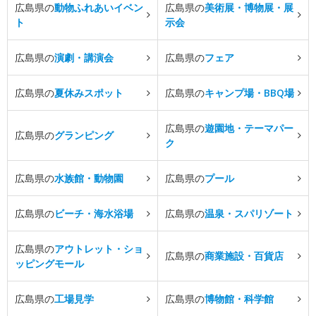
広島県の
動物ふれあいイベン
広島県の
美術展・博物展・展
ト
示会
広島県の
演劇・講演会
広島県の
フェア
広島県の
夏休みスポット
広島県の
キャンプ場・BBQ場
広島県の
遊園地・テーマパー
広島県の
グランピング
ク
広島県の
水族館・動物園
広島県の
プール
広島県の
ビーチ・海水浴場
広島県の
温泉・スパリゾート
広島県の
アウトレット・ショ
広島県の
商業施設・百貨店
ッピングモール
広島県の
工場見学
広島県の
博物館・科学館