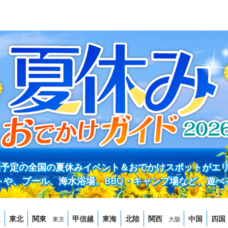
開催予定の全国の夏休みイベント＆おでかけスポットがエ
トや、プール、海水浴場、BBQ・キャンプ場など、遊べ
道
東北
関東
甲信越
東海
北陸
関西
中国
四国
東京
大阪