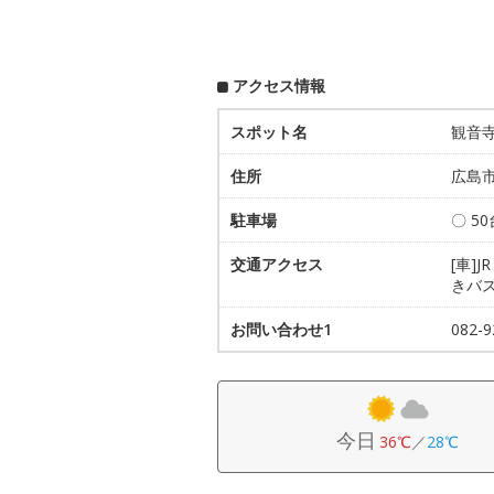
アクセス情報
スポット名
観音
住所
広島市
駐車場
〇 5
交通アクセス
[車]
きバ
お問い合わせ1
082-
今日
36℃
／
28℃