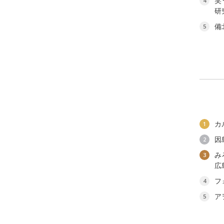
笑
4
研
備
5
カ
1
因
2
み
3
広
フ
4
ア
5