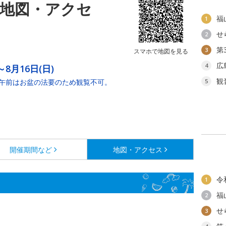
の地図・アクセ
福
1
せ
2
第
3
スマホで地図を見る
広
4
～8月16日(日)
観
(水)午前はお盆の法要のため観覧不可。
5
開催期間など
地図・アクセス
令
1
福
2
せ
3