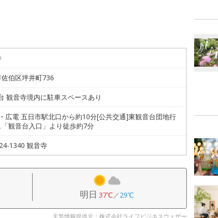
寺
佐伯区坪井町736
0台 観音寺境内に駐車スペースあり
JR・広電 五日市駅北口から約10分[公共交通]東観音台団地行
ス「観音台入口」より徒歩約7分
924-1340 観音寺
明日
37℃
／
29℃
天気情報提供元：株式会社ライフビジネスウェザー