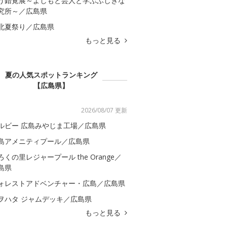
う錯覚展～よしもと芸人と学ぶふしぎな
究所～／広島県
北夏祭り／広島県
もっと見る
夏の人気スポットランキング
【広島県】
2026/08/07 更新
ルビー 広島みやじま工場／広島県
島アメニティプール／広島県
ろくの里レジャープール the Orange／
島県
ォレストアドベンチャー・広島／広島県
ヲハタ ジャムデッキ／広島県
もっと見る