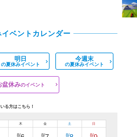
みイベントカレンダー
明日
今週末
の
夏休みイベント
の
夏休みイベント
お盆休み
の
イベント
ている方はこちら！
木
金
土
日
8/
8/
8/
8/
6
7
8
9