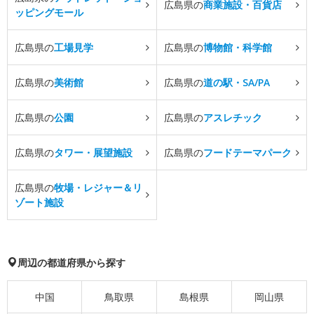
広島県の
商業施設・百貨店
ッピングモール
広島県の
工場見学
広島県の
博物館・科学館
広島県の
美術館
広島県の
道の駅・SA/PA
広島県の
公園
広島県の
アスレチック
広島県の
タワー・展望施設
広島県の
フードテーマパーク
広島県の
牧場・レジャー＆リ
ゾート施設
周辺の都道府県から探す
中国
鳥取県
島根県
岡山県