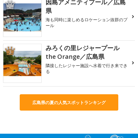
因島アメニティプール／広島
2
県
海も同時に楽しめるロケーション抜群のプ
ール
みろくの里レジャープール
3
the Orange／広島県
隣接したレジャー施設へ水着で行き来でき
る
広島県の夏の人気スポットランキング