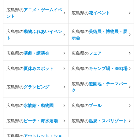
広島県の
アニメ・ゲームイベ
広島県の
花イベント
ント
広島県の
動物ふれあいイベン
広島県の
美術展・博物展・展
ト
示会
広島県の
演劇・講演会
広島県の
フェア
広島県の
夏休みスポット
広島県の
キャンプ場・BBQ場
広島県の
遊園地・テーマパー
広島県の
グランピング
ク
広島県の
水族館・動物園
広島県の
プール
広島県の
ビーチ・海水浴場
広島県の
温泉・スパリゾート
広島県の
アウトレット・ショ