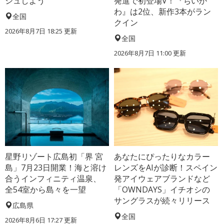
シュしよう
発進で初登場V！『ちいか
わ』は2位、新作3本がラン
全国
クイン
2026年8月7日 18:25
更新
全国
2026年8月7日 11:00
更新
星野リゾート広島初「界 宮
あなたにぴったりなカラー
島」7月23日開業！海と溶け
レンズをAIが診断！スペイン
合うインフィニティ温泉、
発アイウェアブランドなど
全54室から島々を一望
「OWNDAYS」イチオシの
サングラスが続々リリース
広島県
全国
2026年8月6日 17:27
更新