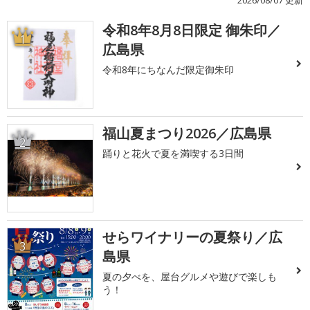
2026/08/07 更新
令和8年8月8日限定 御朱印／
1
広島県
令和8年にちなんだ限定御朱印
福山夏まつり2026／広島県
2
踊りと花火で夏を満喫する3日間
せらワイナリーの夏祭り／広
3
島県
夏の夕べを、屋台グルメや遊びで楽しも
う！