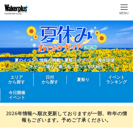
MENU
夏のイベント情報が満載！夏祭りやプール、海水浴場、
キャンプ場など遊べるスポットを大紹介
エリア
日付
イベント
夏祭り
から探す
から探す
ランキング
今日開催
イベント
2026年情報へ順次更新しておりますが一部、昨年の情
報もございます。予めご了承ください。