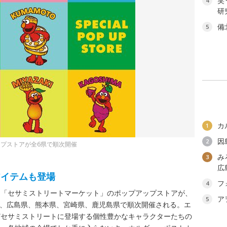
笑
4
研
備
5
カ
1
因
2
プストアが全6県で順次開催
み
3
広
アイテムも登場
フ
4
ア「セサミストリートマーケット」のポップアップストアが、
ア
5
岡県、広島県、熊本県、宮崎県、鹿児島県で順次開催される。エ
どセサミストリートに登場する個性豊かなキャラクターたちの