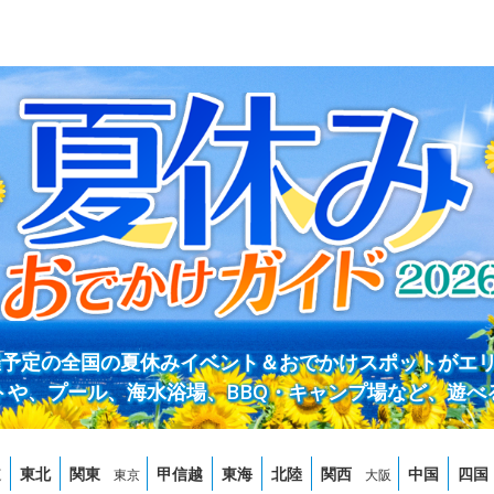
開催予定の全国の夏休みイベント＆おでかけスポットがエ
トや、プール、海水浴場、BBQ・キャンプ場など、遊べ
道
東北
関東
甲信越
東海
北陸
関西
中国
四国
東京
大阪