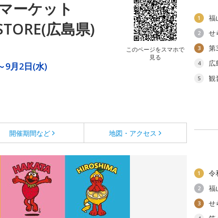
マーケット
福
1
 STORE(広島県)
せ
2
第
3
このページをスマホで
見る
広
4
～9月2日(水)
観
5
開催期間など
地図・アクセス
令
1
福
2
せ
3