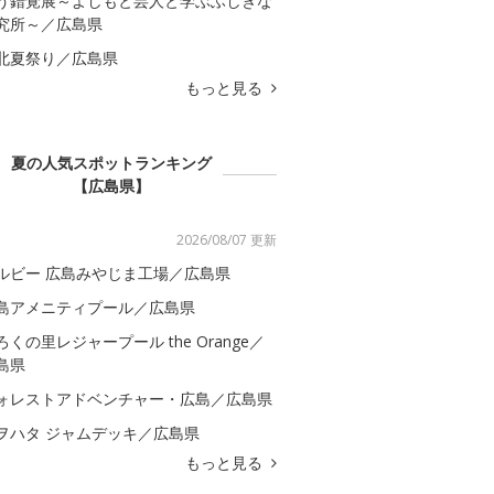
う錯覚展～よしもと芸人と学ぶふしぎな
究所～／広島県
北夏祭り／広島県
もっと見る
夏の人気スポットランキング
【広島県】
2026/08/07 更新
ルビー 広島みやじま工場／広島県
島アメニティプール／広島県
ろくの里レジャープール the Orange／
島県
ォレストアドベンチャー・広島／広島県
ヲハタ ジャムデッキ／広島県
もっと見る