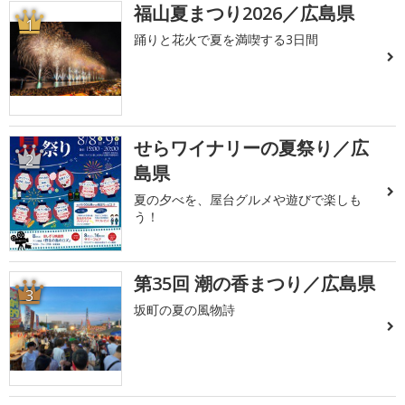
福山夏まつり2026／広島県
1
踊りと花火で夏を満喫する3日間
せらワイナリーの夏祭り／広
2
島県
夏の夕べを、屋台グルメや遊びで楽しも
う！
第35回 潮の香まつり／広島県
3
坂町の夏の風物詩