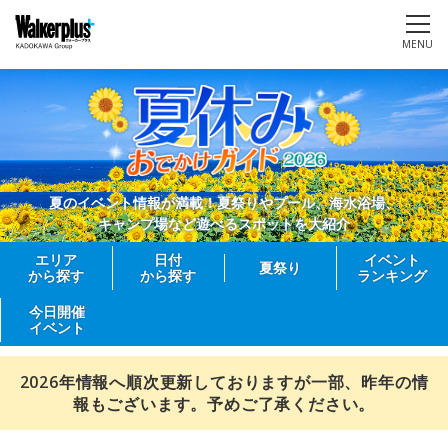
MENU
夏のイベント情報が満載！夏祭りやプール、海水浴場、
キャンプ場など遊べるスポットを大紹介
エリア
日付
イベント
夏祭り
から探す
から探す
ランキング
今日開催
イベント
2026年情報へ順次更新しておりますが一部、昨年の情
報もございます。予めご了承ください。