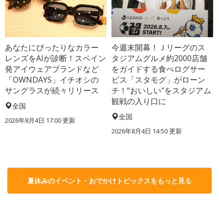
あなたにぴったりなカラー
今週末開幕！Ｊリーグのス
レンズをAIが診断！スペイン
タジアムグルメ約2000店舗
発アイウェアブランドなど
をガイドする食べログサー
「OWNDAYS」イチオシの
ビス「スタモグ」がローン
サングラスが続々リリース
チ！“おいしい”をスタジアム
観戦の入り口に
全国
全国
2026年8月4日 17:00
更新
2026年8月4日 14:50
更新
夏休みのイベント・おでかけトピックスをもっと見る