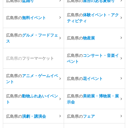
広島県の
盆踊り
広島県の
屋台のある夏祭り
広島県の
体験イベント・アク
広島県の
無料イベント
ティビティ
広島県の
グルメ・フードフェ
広島県の
物産展
ス
広島県の
コンサート・音楽イ
広島県の
フリーマーケット
ベント
広島県の
アニメ・ゲームイベ
広島県の
花イベント
ント
広島県の
動物ふれあいイベン
広島県の
美術展・博物展・展
ト
示会
広島県の
演劇・講演会
広島県の
フェア