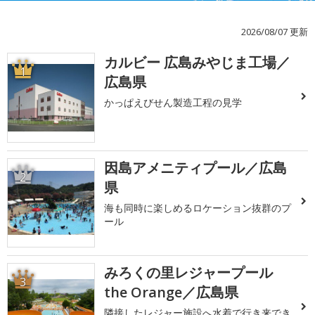
2026/08/07 更新
カルビー 広島みやじま工場／
1
広島県
かっぱえびせん製造工程の見学
因島アメニティプール／広島
2
県
海も同時に楽しめるロケーション抜群のプ
ール
みろくの里レジャープール
3
the Orange／広島県
隣接したレジャー施設へ水着で行き来でき