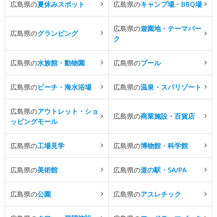
広島県の
夏休みスポット
広島県の
キャンプ場・BBQ場
広島県の
遊園地・テーマパー
広島県の
グランピング
ク
広島県の
水族館・動物園
広島県の
プール
広島県の
ビーチ・海水浴場
広島県の
温泉・スパリゾート
広島県の
アウトレット・ショ
広島県の
商業施設・百貨店
ッピングモール
広島県の
工場見学
広島県の
博物館・科学館
広島県の
美術館
広島県の
道の駅・SA/PA
広島県の
公園
広島県の
アスレチック