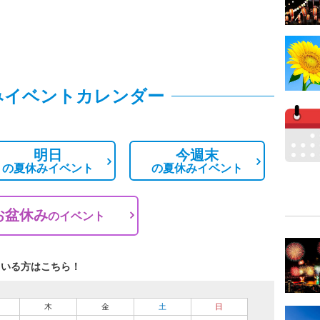
みイベントカレンダー
明日
今週末
の
夏休みイベント
の
夏休みイベント
お盆休み
の
イベント
ている方はこちら！
木
金
土
日