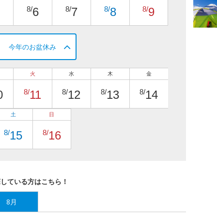
8/
8/
8/
8/
6
7
8
9
今年のお盆休み
火
水
木
金
8/
8/
8/
8/
0
11
12
13
14
土
日
8/
8/
15
16
探している方はこちら！
8月