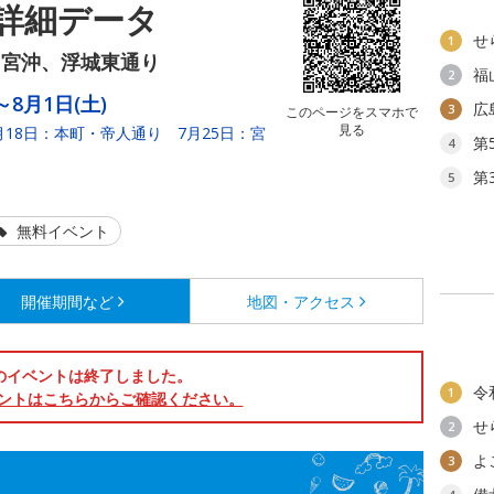
詳細データ
せ
1
、宮沖、浮城東通り
福
2
～8月1日(土)
広
3
このページをスマホで
見る
月18日：本町・帝人通り 7月25日：宮
第
4
）
第
5
無料イベント
開催期間など
地図・アクセス
のイベントは終了しました。
令
1
ントはこちらからご確認ください。
せ
2
よ
3