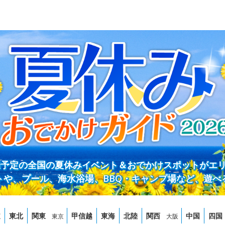
開催予定の全国の夏休みイベント＆おでかけスポットがエ
トや、プール、海水浴場、BBQ・キャンプ場など、遊べ
道
東北
関東
甲信越
東海
北陸
関西
中国
四国
東京
大阪