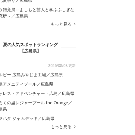
北夏祭り／広島県
う錯覚展～よしもと芸人と学ぶふしぎな
究所～／広島県
もっと見る
夏の人気スポットランキング
【広島県】
2026/08/08 更新
ルビー 広島みやじま工場／広島県
島アメニティプール／広島県
ォレストアドベンチャー・広島／広島県
ろくの里レジャープール the Orange／
島県
ヲハタ ジャムデッキ／広島県
もっと見る