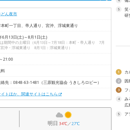
備
4
笑
5
半どん夜市
研
市本町一丁目、帝人通り、宮沖、浮城東通り
年6月13日(土)～8月1日(土)
は期間中の土曜日（6月13日～7月18日：本町・帝人通り 7月
：宮沖・浮城東通り 8月1日：浮城東通り）
～21:00
無料
カ
1
因
2
絡先：0848-63-1481（三原観光協会 うきしろロビー）
フ
3
サイトほか、関連サイトはこちら
み
4
広
ア
5
明日
34℃
／
27℃