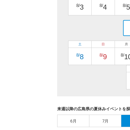
8/
8/
8/
3
4
5
土
日
月
8/
8/
8/
8
9
1
来週以降の広島県の夏休みイベントを
6月
7月