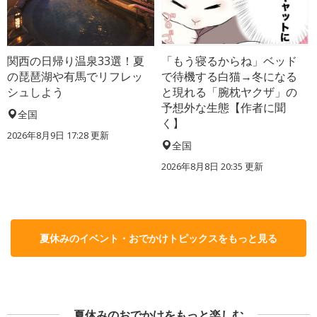
関西の日帰り温泉33選！夏
「もう寝るからね」ベッド
の琵琶湖や有馬でリフレッ
で待機する白猫→冬になる
シュしよう
と現れる「腕枕ヤクザ」の
予想外な生態【作者に聞
全国
く】
2026年8月9日 17:28
更新
全国
2026年8月8日 20:35
更新
夏休みのイベント・おでかけトピックスをもっと見る
夏休みのおでかけをもっと楽しむ