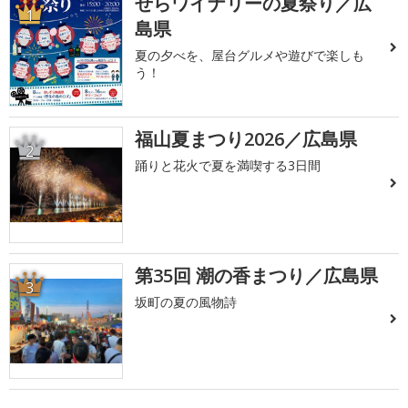
せらワイナリーの夏祭り／広
1
島県
夏の夕べを、屋台グルメや遊びで楽しも
う！
福山夏まつり2026／広島県
2
踊りと花火で夏を満喫する3日間
第35回 潮の香まつり／広島県
3
坂町の夏の風物詩