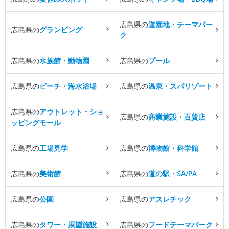
広島県の
遊園地・テーマパー
広島県の
グランピング
ク
広島県の
水族館・動物園
広島県の
プール
広島県の
ビーチ・海水浴場
広島県の
温泉・スパリゾート
広島県の
アウトレット・ショ
広島県の
商業施設・百貨店
ッピングモール
広島県の
工場見学
広島県の
博物館・科学館
広島県の
美術館
広島県の
道の駅・SA/PA
広島県の
公園
広島県の
アスレチック
広島県の
タワー・展望施設
広島県の
フードテーマパーク