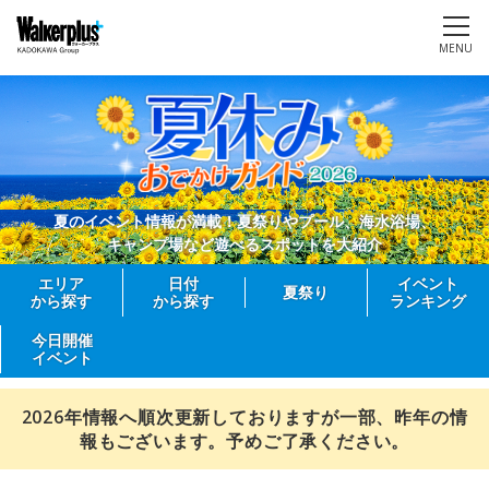
MENU
夏のイベント情報が満載！夏祭りやプール、海水浴場、
キャンプ場など遊べるスポットを大紹介
エリア
日付
イベント
夏祭り
から探す
から探す
ランキング
今日開催
イベント
2026年情報へ順次更新しておりますが一部、昨年の情
報もございます。予めご了承ください。