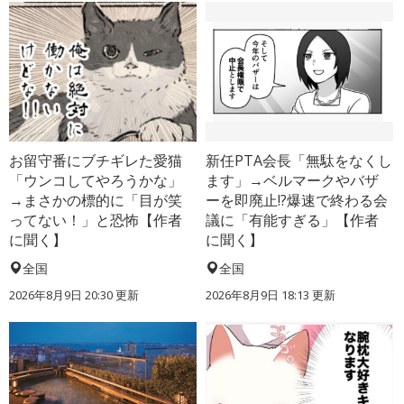
お留守番にブチギレた愛猫
新任PTA会長「無駄をなくし
「ウンコしてやろうかな」
ます」→ベルマークやバザ
→まさかの標的に「目が笑
ーを即廃止!?爆速で終わる会
ってない！」と恐怖【作者
議に「有能すぎる」【作者
に聞く】
に聞く】
全国
全国
2026年8月9日 20:30
更新
2026年8月9日 18:13
更新