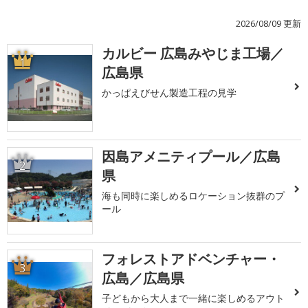
2026/08/09 更新
カルビー 広島みやじま工場／
1
広島県
かっぱえびせん製造工程の見学
因島アメニティプール／広島
2
県
海も同時に楽しめるロケーション抜群のプ
ール
フォレストアドベンチャー・
3
広島／広島県
子どもから大人まで一緒に楽しめるアウト