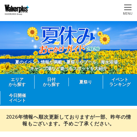
MENU
夏のイベント情報が満載！夏祭りやプール、海水浴場、
キャンプ場など遊べるスポットを大紹介
エリア
日付
イベント
夏祭り
から探す
から探す
ランキング
今日開催
イベント
2026年情報へ順次更新しておりますが一部、昨年の情
報もございます。予めご了承ください。