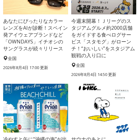
あなたにぴったりなカラー
今週末開幕！Ｊリーグのス
レンズをAIが診断！スペイン
タジアムグルメ約2000店舗
発アイウェアブランドなど
をガイドする食べログサー
「OWNDAYS」イチオシの
ビス「スタモグ」がローン
サングラスが続々リリース
チ！“おいしい”をスタジアム
観戦の入り口に
全国
全国
2026年8月4日 17:00
更新
2026年8月4日 14:50
更新
冷やすと缶に“沖縄の海”が出
サウナのあとに、