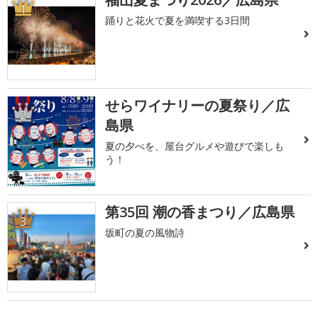
1
踊りと花火で夏を満喫する3日間
せらワイナリーの夏祭り／広
2
島県
夏の夕べを、屋台グルメや遊びで楽しも
う！
第35回 潮の香まつり／広島県
3
坂町の夏の風物詩