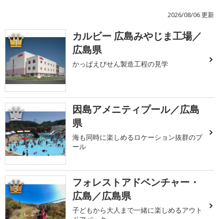
2026/08/06 更新
カルビー 広島みやじま工場／
1
広島県
かっぱえびせん製造工程の見学
因島アメニティプール／広島
2
県
海も同時に楽しめるロケーション抜群のプ
ール
フォレストアドベンチャー・
3
広島／広島県
子どもから大人まで一緒に楽しめるアウト