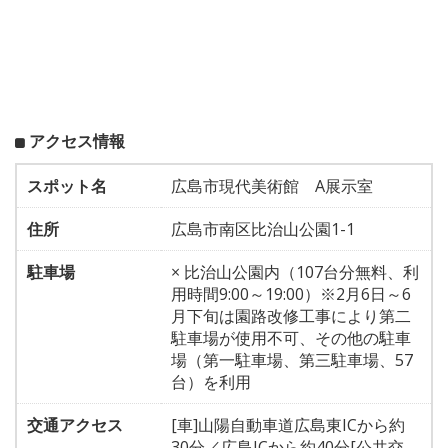
アクセス情報
スポット名
広島市現代美術館 A展示室
住所
広島市南区比治山公園1-1
駐車場
× 比治山公園内（107台分無料、利
用時間9:00～19:00）※2月6日～6
月下旬は園路改修工事により第二
駐車場が使用不可、その他の駐車
場（第一駐車場、第三駐車場、57
台）を利用
交通アクセス
[車]山陽自動車道広島東ICから約
30分／広島ICから約40分[公共交