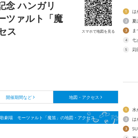
記念 ハンガリ
は
1
ーツァルト「魔
夏
2
セス
ま
3
スマホで地図を見る
七
4
苅
5
開催期間など
地図・アクセス
水
1
国立歌劇場 モーツァルト「魔笛」の地図・アクセス
は
2
SU
3