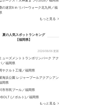
はホークス！天神夏まつり2026／福岡県
塵の迷宮6 in リバーウォーク北九州／福
県
もっと見る
夏の人気スポットランキング
【福岡県】
2026/08/06 更新
ミューズメントトランポリンパーク アク
パ／福岡県
岡ヤクルト工場／福岡県
屋海浜公園 レジャープールアクアシアン
福岡県
川市市民プール／福岡県
OBOLT (ノボルト)／福岡県
もっと見る