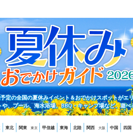
開催予定の全国の夏休みイベント＆おでかけスポットがエ
トや、プール、海水浴場、BBQ・キャンプ場など、遊べ
道
東北
関東
甲信越
東海
北陸
関西
中国
四国
東京
大阪