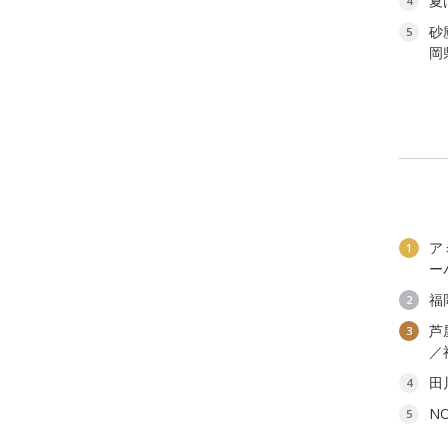
夏
4
砂
5
岡
ア
1
ー
福
2
芦
3
／
田
4
N
5