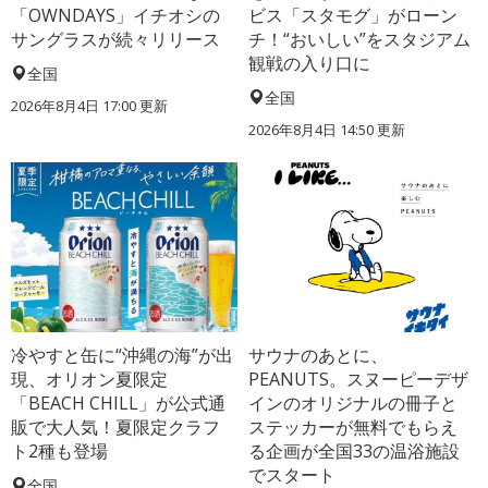
「OWNDAYS」イチオシの
ビス「スタモグ」がローン
サングラスが続々リリース
チ！“おいしい”をスタジアム
観戦の入り口に
全国
全国
2026年8月4日 17:00
更新
2026年8月4日 14:50
更新
冷やすと缶に“沖縄の海”が出
サウナのあとに、
現、オリオン夏限定
PEANUTS。スヌーピーデザ
「BEACH CHILL」が公式通
インのオリジナルの冊子と
販で大人気！夏限定クラフ
ステッカーが無料でもらえ
ト2種も登場
る企画が全国33の温浴施設
でスタート
全国