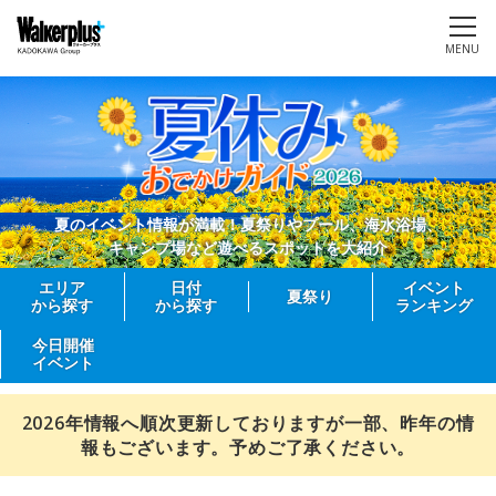
MENU
夏のイベント情報が満載！夏祭りやプール、海水浴場、
キャンプ場など遊べるスポットを大紹介
エリア
日付
イベント
夏祭り
から探す
から探す
ランキング
今日開催
イベント
2026年情報へ順次更新しておりますが一部、昨年の情
報もございます。予めご了承ください。