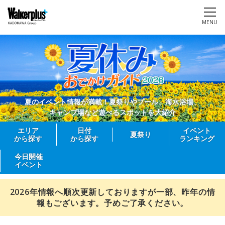
MENU
夏のイベント情報が満載！夏祭りやプール、海水浴場、
キャンプ場など遊べるスポットを大紹介
エリア
日付
イベント
夏祭り
から探す
から探す
ランキング
今日開催
イベント
2026年情報へ順次更新しておりますが一部、昨年の情
報もございます。予めご了承ください。