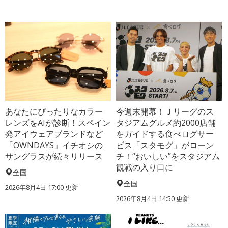
あなたにぴったりなカラー
今週末開幕！Ｊリーグのス
レンズをAIが診断！スペイン
タジアムグルメ約2000店舗
発アイウェアブランドなど
をガイドする食べログサー
「OWNDAYS」イチオシの
ビス「スタモグ」がローン
サングラスが続々リリース
チ！“おいしい”をスタジアム
観戦の入り口に
全国
全国
2026年8月4日 17:00
更新
2026年8月4日 14:50
更新