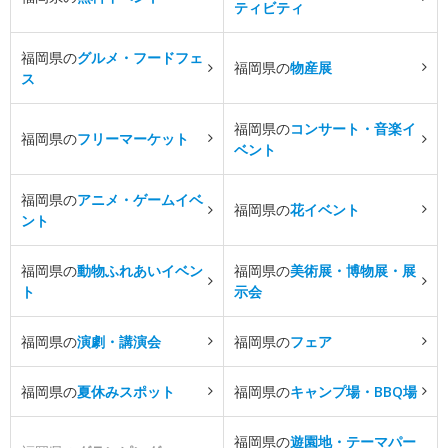
ティビティ
福岡県の
グルメ・フードフェ
福岡県の
物産展
ス
福岡県の
コンサート・音楽イ
福岡県の
フリーマーケット
ベント
福岡県の
アニメ・ゲームイベ
福岡県の
花イベント
ント
福岡県の
動物ふれあいイベン
福岡県の
美術展・博物展・展
ト
示会
福岡県の
演劇・講演会
福岡県の
フェア
福岡県の
夏休みスポット
福岡県の
キャンプ場・BBQ場
福岡県の
遊園地・テーマパー