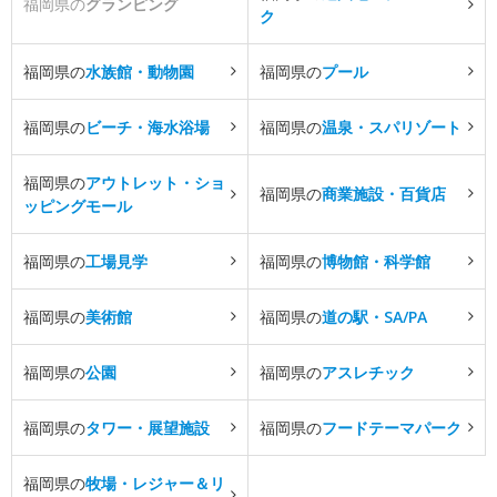
福岡県の
グランピング
ク
福岡県の
水族館・動物園
福岡県の
プール
福岡県の
ビーチ・海水浴場
福岡県の
温泉・スパリゾート
福岡県の
アウトレット・ショ
福岡県の
商業施設・百貨店
ッピングモール
福岡県の
工場見学
福岡県の
博物館・科学館
福岡県の
美術館
福岡県の
道の駅・SA/PA
福岡県の
公園
福岡県の
アスレチック
福岡県の
タワー・展望施設
福岡県の
フードテーマパーク
福岡県の
牧場・レジャー＆リ