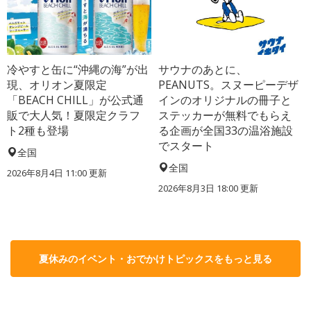
冷やすと缶に“沖縄の海”が出
サウナのあとに、
現、オリオン夏限定
PEANUTS。スヌーピーデザ
「BEACH CHILL」が公式通
インのオリジナルの冊子と
販で大人気！夏限定クラフ
ステッカーが無料でもらえ
ト2種も登場
る企画が全国33の温浴施設
でスタート
全国
全国
2026年8月4日 11:00
更新
2026年8月3日 18:00
更新
夏休みのイベント・おでかけトピックスをもっと見る