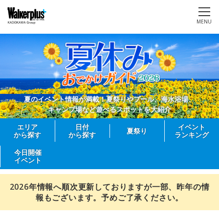
MENU
夏のイベント情報が満載！夏祭りやプール、海水浴場、
キャンプ場など遊べるスポットを大紹介
エリア
日付
イベント
夏祭り
から探す
から探す
ランキング
今日開催
イベント
2026年情報へ順次更新しておりますが一部、昨年の情
報もございます。予めご了承ください。