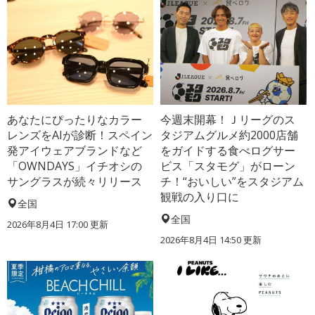
あなたにぴったりなカラー
今週末開幕！Ｊリーグのス
レンズをAIが診断！スペイン
タジアムグルメ約2000店舗
発アイウェアブランドなど
をガイドする食べログサー
「OWNDAYS」イチオシの
ビス「スタモグ」がローン
サングラスが続々リリース
チ！“おいしい”をスタジアム
観戦の入り口に
全国
全国
2026年8月4日 17:00
更新
2026年8月4日 14:50
更新