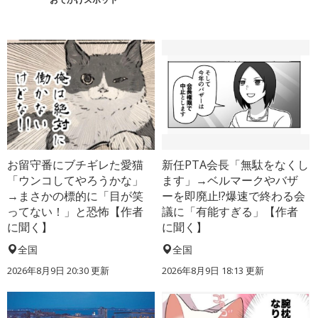
お留守番にブチギレた愛猫
新任PTA会長「無駄をなくし
「ウンコしてやろうかな」
ます」→ベルマークやバザ
→まさかの標的に「目が笑
ーを即廃止!?爆速で終わる会
ってない！」と恐怖【作者
議に「有能すぎる」【作者
に聞く】
に聞く】
全国
全国
2026年8月9日 20:30
更新
2026年8月9日 18:13
更新