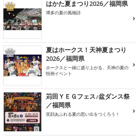
はかた夏まつり2026／福岡県
1
博多の夏の風物詩
夏はホークス！天神夏まつり
2
2026／福岡県
ホークスと一緒に盛り上がる、天神の夏の
恒例イベント
苅田ＹＥＧフェス♪盆ダンス祭
3
／福岡県
笑顔あふれる夏の思い出をつくろう！