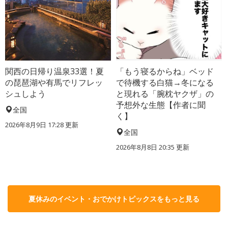
関西の日帰り温泉33選！夏
「もう寝るからね」ベッド
の琵琶湖や有馬でリフレッ
で待機する白猫→冬になる
シュしよう
と現れる「腕枕ヤクザ」の
予想外な生態【作者に聞
全国
く】
2026年8月9日 17:28
更新
全国
2026年8月8日 20:35
更新
夏休みのイベント・おでかけトピックスをもっと見る