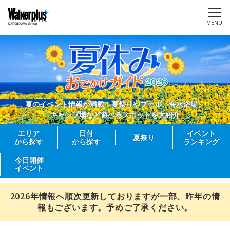
MENU
夏のイベント情報が満載！夏祭りやプール、海水浴場、
キャンプ場など遊べるスポットを大紹介
エリア
日付
イベント
夏祭り
から探す
から探す
ランキング
今日開催
イベント
2026年情報へ順次更新しておりますが一部、昨年の情
報もございます。予めご了承ください。