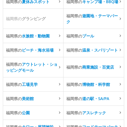
福岡県の
夏休みスポット
福岡県の
キャンプ場・BBQ場
福岡県の
遊園地・テーマパー
福岡県の
グランピング
ク
福岡県の
水族館・動物園
福岡県の
プール
福岡県の
ビーチ・海水浴場
福岡県の
温泉・スパリゾート
福岡県の
アウトレット・ショ
福岡県の
商業施設・百貨店
ッピングモール
福岡県の
工場見学
福岡県の
博物館・科学館
福岡県の
美術館
福岡県の
道の駅・SA/PA
福岡県の
公園
福岡県の
アスレチック
福岡県の
タワー・展望施設
福岡県の
フードテーマパーク