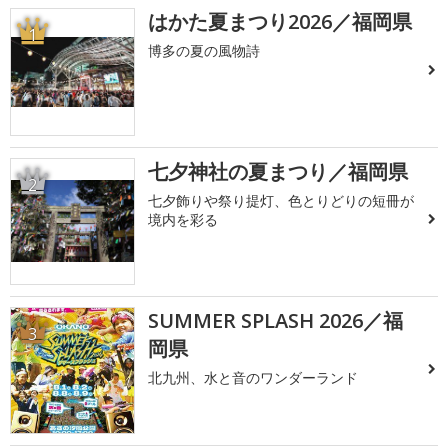
はかた夏まつり2026／福岡県
1
博多の夏の風物詩
七夕神社の夏まつり／福岡県
2
七夕飾りや祭り提灯、色とりどりの短冊が
境内を彩る
SUMMER SPLASH 2026／福
3
岡県
北九州、水と音のワンダーランド