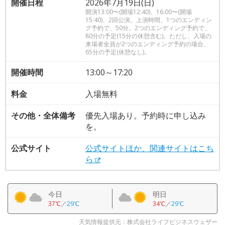
開催日程
2026年7月19日(日)
開演13:00〜(開場12:40)、16:00〜(開場
15:40)、2回公演。上演時間、1つのエンディン
グ予約で、50分。2つのエンディング予約で、
80分の予定(15分の休憩含む)。ただし、入場の
来場者全員が2つのエンディング予約の場合、
65分の予定(休憩なし)。
開催時間
13:00～17:20
料金
入場無料
その他・全体備考
優先入場あり。予約時に申し込み
を。
公式サイト
公式サイトほか、関連サイトはこち
ら
今日
明日
37℃
／
29℃
34℃
／
29℃
天気情報提供元：株式会社ライフビジネスウェザー