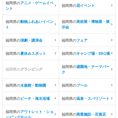
福岡県の
アニメ・ゲームイベ
福岡県の
花イベント
ント
福岡県の
動物ふれあいイベン
福岡県の
美術展・博物展・展
ト
示会
福岡県の
演劇・講演会
福岡県の
フェア
福岡県の
夏休みスポット
福岡県の
キャンプ場・BBQ場
福岡県の
遊園地・テーマパー
福岡県の
グランピング
ク
福岡県の
水族館・動物園
福岡県の
プール
福岡県の
ビーチ・海水浴場
福岡県の
温泉・スパリゾート
福岡県の
アウトレット・ショ
福岡県の
商業施設・百貨店
ッピングモール