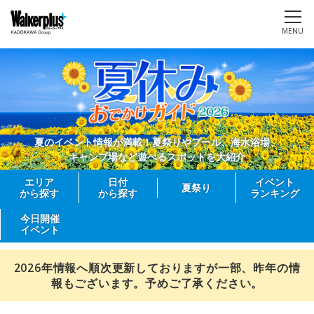
MENU
夏のイベント情報が満載！夏祭りやプール、海水浴場、
キャンプ場など遊べるスポットを大紹介
エリア
日付
イベント
夏祭り
から探す
から探す
ランキング
今日開催
イベント
2026年情報へ順次更新しておりますが一部、昨年の情
報もございます。予めご了承ください。