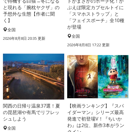
で待機する白猫→冬になる
ドがまさかのポーチ化！か
と現れる「腕枕ヤクザ」の
ぷえぼ限定カプセルトイに
予想外な生態【作者に聞
「スマホストラップ」と
く】
「フェイスポーチ」全10種
が登場
全国
全国
2026年8月8日 20:35
更新
2026年8月8日 17:22
更新
関西の日帰り温泉37選！夏
【映画ランキング】『スパ
の琵琶湖や有馬でリフレッ
イダーマン』シリーズ最高
シュしよう
発進で初登場V！『ちいか
わ』は2位、新作3本がラン
全国
クイン